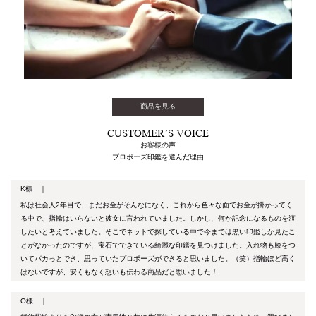
商品を見る
CUSTOMER’S VOICE
お客様の声
プロポーズ印鑑を選んだ理由
K様 ｜
私は社会人2年目で、まだお金がそんなになく、これから色々な面でお金が掛かってく
る中で、指輪はいらないと彼女に言われていました。しかし、何か記念になるものを渡
したいと考えていました。そこでネットで探している中で今までは黒い印鑑しか見たこ
とがなかったのですが、宝石でできている綺麗な印鑑を見つけました。入れ物も膝をつ
いてパカっとでき、思っていたプロポーズができると思いました。（笑）指輪ほど高く
はないですが、安くもなく想いも伝わる商品だと思いました！
O様 ｜