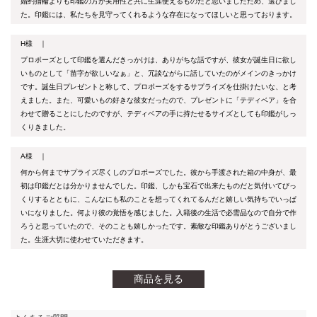
婚約指輪よりも印鑑の方が実用性と共に生涯使えるものだと思いましたため、選びまし
た。印鑑には、私たちを見守ってくれるような存在になってほしいと思っております。
H様 ｜
プロポーズとして印鑑を選んだきっかけは、ありがちな話ですが、彼女が誕生日に欲し
いものとして「苗字が欲しいなぁ」と、冗談ながらに話していたのがメインのきっかけ
です。誕生日プレゼントと称して、プロポーズをするサプライズを仕掛けたいな、と考
えました。また、可愛いもの好きな彼女だったので、プレゼントに「テディベア」を合
わせて贈ることにしたのですが、テディベアの手に持たせるサイズとしても印鑑がしっ
くりきました。
A様 ｜
何から何までサプライズ尽くしのプロポーズでした。彼から手渡された箱の中身が、最
初は印鑑だとは分かりませんでした。印鑑、しかも宝石で出来たものだと気付いてびっ
くりするとともに、こんなにも私のことを想ってくれてるんだと嬉しい気持ちでいっぱ
いになりました。何より彼の覚悟を感じました。入籍後の生活で必需品なので自分で作
ろうと思っていたので、そのことも嬉しかったです。素敵な印鑑ありがとうございまし
た。生涯大切に使わせていただきます。
商品を見る