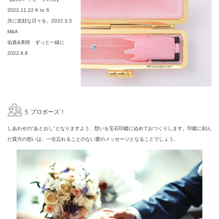
2022.11.22 K to S
共に笑顔な日々を。2022.3.3
M&A
佑真&美咲 ずっと一緒に
2022.8.8
5.
プロポーズ！
しあわせの"あとおし"となりますよう、想いを宝石印鑑に込めておつくりします。印鑑に刻ん
だ貴方の想いは、一生忘れることのない愛のメッセージとなることでしょう。