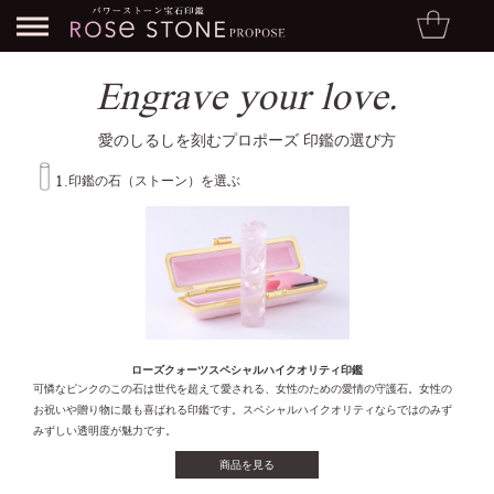
Engrave your love.
愛のしるしを刻むプロポーズ 印鑑の選び方
1.
印鑑の石（ストーン）を選ぶ
ローズクォーツスペシャルハイクオリティ印鑑
可憐なピンクのこの石は世代を超えて愛される、女性のための愛情の守護石。女性の
お祝いや贈り物に最も喜ばれる印鑑です。スペシャルハイクオリティならではのみず
みずしい透明度が魅力です。
商品を見る