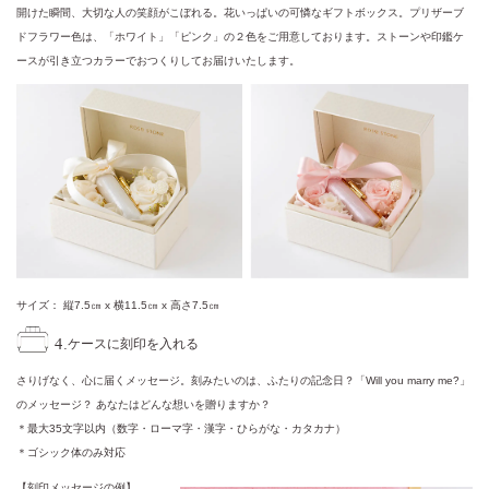
開けた瞬間、大切な人の笑顔がこぼれる。花いっぱいの可憐なギフトボックス。プリザーブ
ドフラワー色は、「ホワイト」「ピンク」の２色をご用意しております。ストーンや印鑑ケ
ースが引き立つカラーでおつくりしてお届けいたします。
サイズ： 縦7.5㎝ x 横11.5㎝ x 高さ7.5㎝
4.
ケースに刻印を入れる
さりげなく、心に届くメッセージ。刻みたいのは、ふたりの記念日？「Will you marry me?」
のメッセージ？ あなたはどんな想いを贈りますか？
＊最大35文字以内（数字・ローマ字・漢字・ひらがな・カタカナ）
＊ゴシック体のみ対応
【刻印メッセージの例】