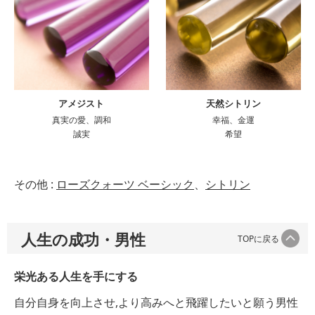
アメジスト
天然シトリン
真実の愛、調和
幸福、金運
誠実
希望
その他 :
ローズクォーツ ベーシック
、
シトリン
人生の成功・男性
TOPに戻る
栄光ある人生を手にする
自分自身を向上させ,より高みへと飛躍したいと願う男性