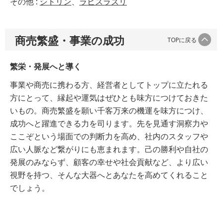
その他 :
シトリン
、
ラピスラズリ
商売繁盛・事業の成功
TOPに戻る
繁栄・発展へと導く
事業や商売に携わる方、経営者としてトップに立たれる
方にとって、縁起や運気はぜひとも味方につけておきた
いもの。商売繁盛を願い千客万来の機運を味方につけ、
成功へと躍進できる力を司ります。先を見通す洞察力や
ここぞという場面での判断力を高め、社内のスタッフや
広い人脈など繋がりにも恵まれます。己の勝利や自社の
発展のみならず、顧客の幸せや社会貢献など、より広い
視野を持つ、そんな大器へとあなたを高めてくれること
でしょう。