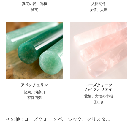
真実の愛、調和
人間関係
誠実
友情、人脈
アベンチュリン
ローズクォーツ
ハイクォリティ
健康、洞察力
愛情、女性の幸福
家庭円満
優しさ
その他 :
ローズクォーツ ベーシック
、
クリスタル