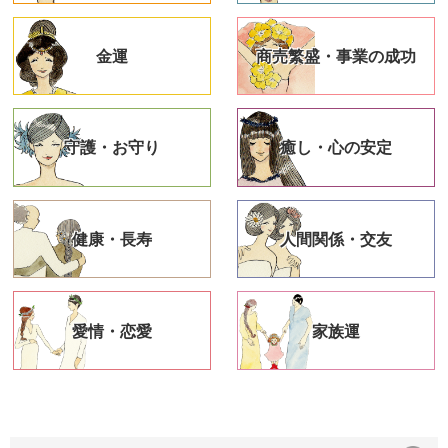
金運
商売繁盛・事業の成功
守護・お守り
癒し・心の安定
健康・長寿
人間関係・交友
愛情・恋愛
家族運