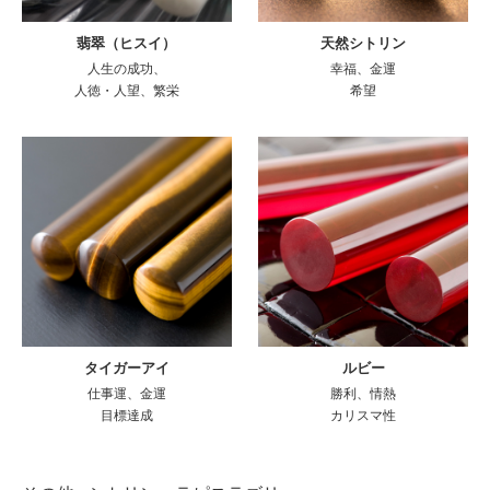
翡翠（ヒスイ）
天然シトリン
人生の成功、
幸福、金運
人徳・人望、繁栄
希望
タイガーアイ
ルビー
仕事運、金運
勝利、情熱
目標達成
カリスマ性