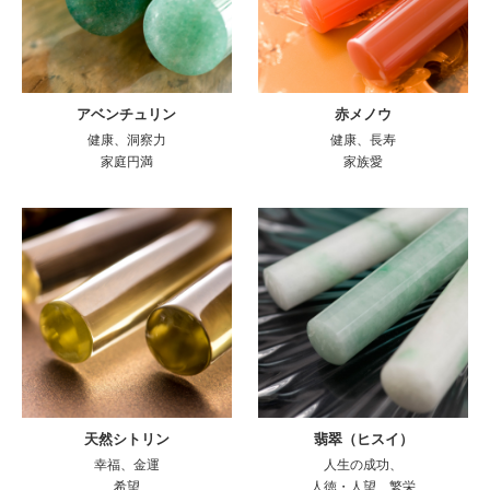
アベンチュリン
赤メノウ
健康、洞察力
健康、長寿
家庭円満
家族愛
天然シトリン
翡翠（ヒスイ）
幸福、金運
人生の成功、
希望
人徳・人望、繁栄