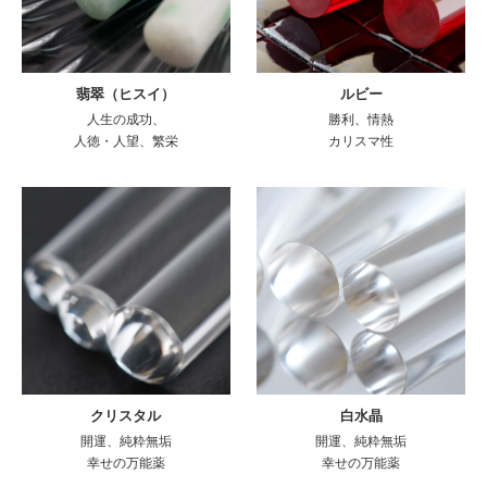
翡翠（ヒスイ）
ルビー
人生の成功、
勝利、情熱
人徳・人望、繁栄
カリスマ性
クリスタル
白水晶
開運、純粋無垢
開運、純粋無垢
幸せの万能薬
幸せの万能薬