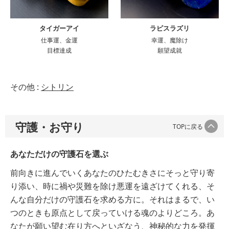
タイガーアイ
ラピスラズリ
仕事運、金運
幸運、魔除け
目標達成
願望成就
その他 :
シトリン
守護・お守り
TOPに戻る
あなただけの守護石を選ぶ
前向きに進んでいくあなたのひたむきさにそっと守り寄
り添い、時に禍や災難を除け悪運を遠ざけてくれる、そ
んな自分だけの守護石を求める方に。それはまるで、い
つのときも原点として戻っていける魂のよりどころ。あ
なたが願い望む在り方へといざなう、神秘的な力を発揮