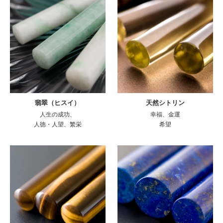
翡翠（ヒスイ）
天然シトリン
人生の成功、
幸福、金運
人徳・人望、繁栄
希望