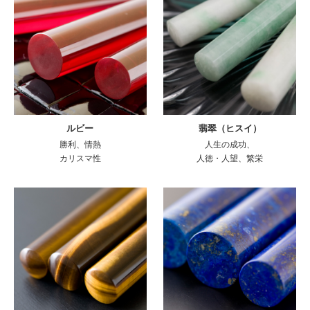
ルビー
翡翠（ヒスイ）
勝利、情熱
人生の成功、
カリスマ性
人徳・人望、繁栄