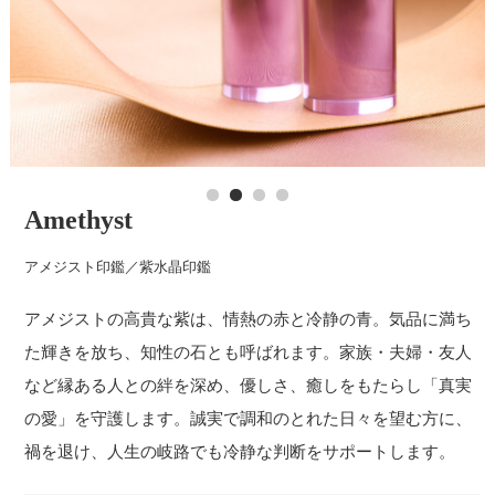
Amethyst
アメジスト印鑑／紫水晶印鑑
アメジストの高貴な紫は、情熱の赤と冷静の青。気品に満ち
た輝きを放ち、知性の石とも呼ばれます。家族・夫婦・友人
など縁ある人との絆を深め、優しさ、癒しをもたらし「真実
の愛」を守護します。誠実で調和のとれた日々を望む方に、
禍を退け、人生の岐路でも冷静な判断をサポートします。