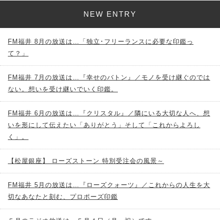
NEW ENTRY
FM福井 8月の放送は…「独立･フリーランスに必要な印鑑っ
て？」
FM福井 7月の放送は…『幸せのバトン』／モノを受け継ぐのでは
ない。想いを受け継いでいく印鑑。
FM福井 6月の放送は…『クリスタル』／隣にいる大切な人へ、想
いを形にして伝えたい「ありがとう」そして「これからよろし
く」。
【松屋銀座】 ローズストーン 特別受注会の風景～
FM福井 5月の放送は…『ローズクォーツ』／これからの人生を大
切なあなたと刻む、プロポーズ印鑑