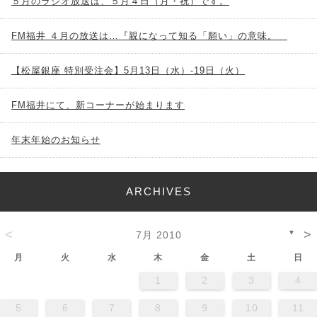
５月のラジオ放送は、５月４日（月・祝）です。
FM福井 ４月の放送は…『親になって知る「願い」の意味。
【松屋銀座 特別受注会】5月13日（水）-19日（火）
FM福井にて、新コーナーが始まります
年末年始のお知らせ
ARCHIVES
<
>
▼
7月 2010
月
火
水
木
金
土
日
1
2
3
4
5
6
7
8
9
10
11