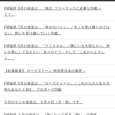
FM福井 8月の放送は…「独立･フリーランスに必要な印鑑っ
て？」
FM福井 7月の放送は…『幸せのバトン』／モノを受け継ぐのでは
ない。想いを受け継いでいく印鑑。
FM福井 6月の放送は…『クリスタル』／隣にいる大切な人へ、想
いを形にして伝えたい「ありがとう」そして「これからよろし
く」。
【松屋銀座】 ローズストーン 特別受注会の風景～
FM福井 5月の放送は…『ローズクォーツ』／これからの人生を大
切なあなたと刻む、プロポーズ印鑑
５月のラジオ放送は、５月４日（月・祝）です。
FM福井 ４月の放送は…『親になって知る「願い」の意味。