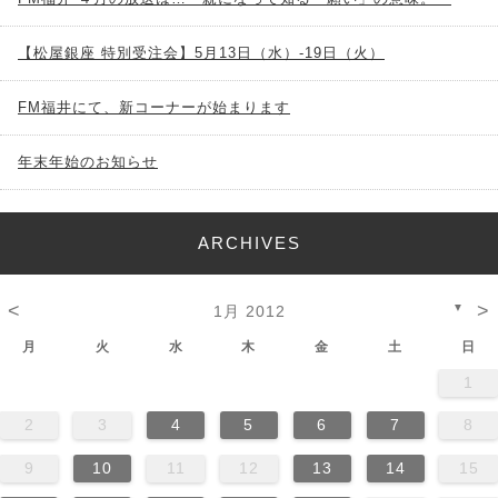
【松屋銀座 特別受注会】5月13日（水）-19日（火）
FM福井にて、新コーナーが始まります
年末年始のお知らせ
ARCHIVES
<
>
▼
1月 2012
月
火
水
木
金
土
日
1
2
3
4
5
6
7
8
9
10
11
12
13
14
15