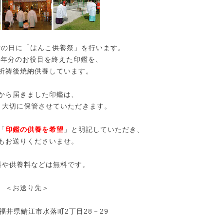
章の日に「はんこ供養祭」を行います。
1年分のお役目を終えた印鑑を、
祈祷後焼納供養しています。
から届きました印鑑は、
、大切に保管させていただきます。
「
印鑑の供養を希望
」と明記していただき、
もお送りくださいませ。
料や供養料などは無料です。
＜お送り先＞
2 福井県鯖江市水落町2丁目28－29