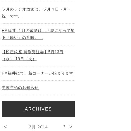
５月のラジオ放送は、５月４日（月・
祝）です。
FM福井 ４月の放送は…『親になって知
る「願い」の意味。
【松屋銀座 特別受注会】5月13日
（水）-19日（火）
FM福井にて、新コーナーが始まります
年末年始のお知らせ
ARCHIVES
<
>
▼
3月 2014