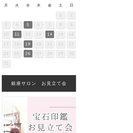
月
火
水
木
金
土
日
1
2
2
4
0
2
4
4
0
3
3
2
0
3
4
2
4
0
4
0
2
0
3
4
2
2
3
4
0
2
0
3
3
2
4
0
2
3
4
4
0
3
3
2
4
0
2
2
0
3
4
2
4
0
0
3
4
2
0
3
4
0
2
0
3
4
2
2
3
4
0
2
0
3
4
0
3
2
4
0
2
4
2
4
0
3
3
2
0
3
4
2
4
0
0
3
4
2
0
3
2
3
4
0
2
0
3
3
2
4
0
2
3
4
5
6
7
8
9
6
9
1
7
9
5
1
6
1
7
0
8
0
6
6
9
5
7
0
5
8
1
6
9
1
7
8
1
7
9
5
7
0
6
8
1
6
9
9
5
8
0
6
8
1
7
9
5
7
0
0
6
9
1
7
9
5
8
0
6
8
1
1
7
0
5
8
0
6
9
1
7
9
5
6
9
5
7
0
5
8
1
6
9
1
7
7
0
6
8
1
6
9
5
7
0
5
8
8
1
7
9
5
7
0
6
8
1
6
9
9
5
8
0
6
8
1
7
9
5
7
0
1
7
0
5
8
6
9
1
7
9
5
5
8
1
6
9
1
7
0
5
8
0
6
9
5
7
0
5
8
1
6
9
1
7
7
0
6
8
1
6
9
5
7
0
5
8
9
5
8
0
6
8
1
7
9
5
7
0
0
6
9
1
7
9
5
8
10
11
12
13
14
15
16
3
6
8
4
6
2
8
3
8
4
7
5
7
3
3
6
2
4
7
2
5
8
3
6
8
4
5
8
4
6
2
4
7
3
5
8
3
6
6
2
5
7
3
5
8
4
6
2
4
7
7
3
6
8
4
6
2
5
7
3
5
8
8
4
7
2
5
7
3
6
8
4
6
2
3
6
2
4
7
2
5
8
3
6
8
4
4
7
3
5
8
3
6
2
4
7
2
5
5
8
4
6
2
4
7
3
5
8
3
6
6
2
5
7
3
5
8
4
6
2
4
7
8
4
7
2
5
3
6
8
4
6
2
2
5
8
3
6
8
4
7
2
5
7
3
6
2
4
7
2
5
8
3
6
8
4
4
7
3
5
8
3
6
2
4
7
2
5
6
2
5
7
3
5
8
4
6
2
4
7
7
3
6
8
4
6
2
5
17
18
19
20
21
22
23
0
1
9
0
1
0
9
9
0
1
1
9
0
0
9
0
1
9
0
1
9
0
1
9
0
1
9
9
9
0
1
0
0
9
9
1
9
0
0
9
0
1
9
1
9
0
1
9
0
1
9
9
9
0
1
0
0
9
9
9
0
1
9
0
1
9
24
25
26
27
28
29
30
31
銀座サロン お見立て会