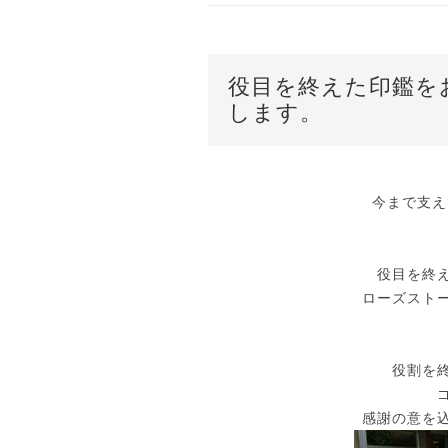
役目を終えた印鑑を
します。
今まで支え
役目を終
ローズスト
役割を
感謝の意を