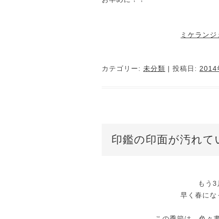
ミケランジ
カテゴリー:
未分類
| 投稿日:
201
印鑑の印面が汚れて
もう3
早く春にな
この季節は、色々