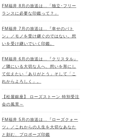
FM福井 8月の放送は…「独立･フリー
ランスに必要な印鑑って？」
FM福井 7月の放送は…『幸せのバト
ン』／モノを受け継ぐのではない。想
いを受け継いでいく印鑑。
FM福井 6月の放送は…『クリスタル』
／隣にいる大切な人へ、想いを形にし
て伝えたい「ありがとう」そして「こ
れからよろしく」。
【松屋銀座】 ローズストーン 特別受注
会の風景～
FM福井 5月の放送は…『ローズクォー
ツ』／これからの人生を大切なあなた
と刻む、プロポーズ印鑑