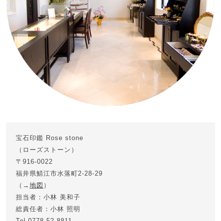
宝石印鑑 Rose stone
（ローズストーン）
〒916-0022
福井県鯖江市水落町2-28-29
（→
地図
）
担当者：小林 美和子
総責任者：小林 照明
Tel.0778-52-8811