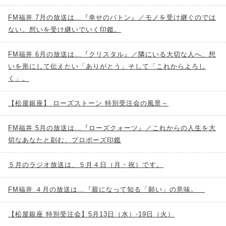
FM福井 7月の放送は…『幸せのバトン』／モノを受け継ぐのでは
ない。想いを受け継いでいく印鑑。
FM福井 6月の放送は…『クリスタル』／隣にいる大切な人へ、想
いを形にして伝えたい「ありがとう」そして「これからよろし
く」。
【松屋銀座】 ローズストーン 特別受注会の風景～
FM福井 5月の放送は…『ローズクォーツ』／これからの人生を大
切なあなたと刻む、プロポーズ印鑑
５月のラジオ放送は、５月４日（月・祝）です。
FM福井 ４月の放送は…『親になって知る「願い」の意味。
【松屋銀座 特別受注会】5月13日（水）-19日（火）