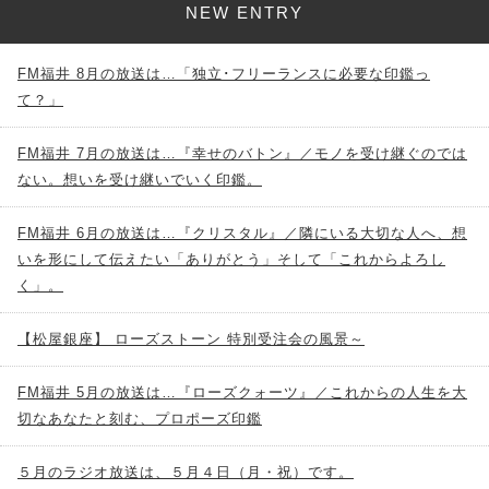
NEW ENTRY
FM福井 8月の放送は…「独立･フリーランスに必要な印鑑っ
て？」
FM福井 7月の放送は…『幸せのバトン』／モノを受け継ぐのでは
ない。想いを受け継いでいく印鑑。
FM福井 6月の放送は…『クリスタル』／隣にいる大切な人へ、想
いを形にして伝えたい「ありがとう」そして「これからよろし
く」。
【松屋銀座】 ローズストーン 特別受注会の風景～
FM福井 5月の放送は…『ローズクォーツ』／これからの人生を大
切なあなたと刻む、プロポーズ印鑑
５月のラジオ放送は、５月４日（月・祝）です。