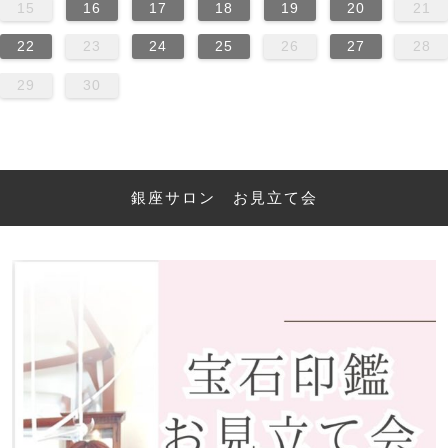
15
16
17
18
19
20
21
22
23
24
25
26
27
28
29
30
銀座サロン お見立て会