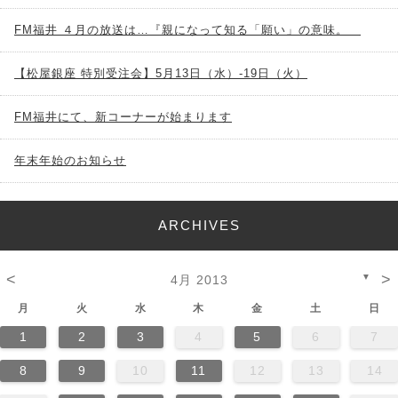
FM福井 ４月の放送は…『親になって知る「願い」の意味。
【松屋銀座 特別受注会】5月13日（水）-19日（火）
FM福井にて、新コーナーが始まります
年末年始のお知らせ
ARCHIVES
<
>
▼
4月 2013
月
火
水
木
金
土
日
1
2
3
4
5
6
7
8
9
10
11
12
13
14