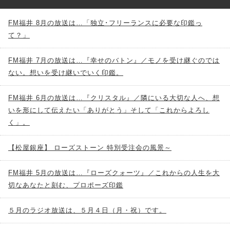
FM福井 8月の放送は…「独立･フリーランスに必要な印鑑っ
て？」
FM福井 7月の放送は…『幸せのバトン』／モノを受け継ぐのでは
ない。想いを受け継いでいく印鑑。
FM福井 6月の放送は…『クリスタル』／隣にいる大切な人へ、想
いを形にして伝えたい「ありがとう」そして「これからよろし
く」。
【松屋銀座】 ローズストーン 特別受注会の風景～
FM福井 5月の放送は…『ローズクォーツ』／これからの人生を大
切なあなたと刻む、プロポーズ印鑑
５月のラジオ放送は、５月４日（月・祝）です。