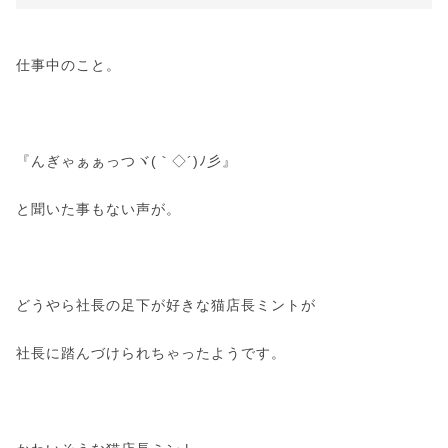
仕事中のこと。
『んぎゃぁぁっつヾ(｀◇´)ﾉ彡』
と聞いた事もない声が。
どうやら社長の足下が好きな猫店長ミントが
社長に踏んづけられちゃったようです。