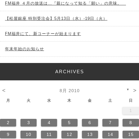
FM福井 ４月の放送は…『親になって知る「願い」の意味。
【松屋銀座 特別受注会】5月13日（水）-19日（火）
FM福井にて、新コーナーが始まります
年末年始のお知らせ
ARCHIVES
<
>
▼
8月 2010
月
火
水
木
金
土
日
1
2
3
4
5
6
7
8
9
10
11
12
13
14
15