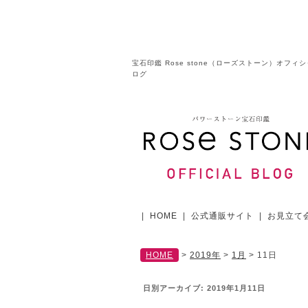
宝石印鑑 Rose stone（ローズストーン）オフィ
ログ
|
HOME
|
公式通販サイト
|
お見立て
HOME
>
2019年
>
1月
>
11日
日別アーカイブ:
2019年1月11日