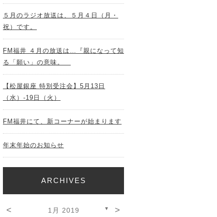
５月のラジオ放送は、５月４日（月・
祝）です。
FM福井 ４月の放送は…『親になって知
る「願い」の意味。
【松屋銀座 特別受注会】5月13日
（水）-19日（火）
FM福井にて、新コーナーが始まります
年末年始のお知らせ
ARCHIVES
<
>
▼
1月 2019