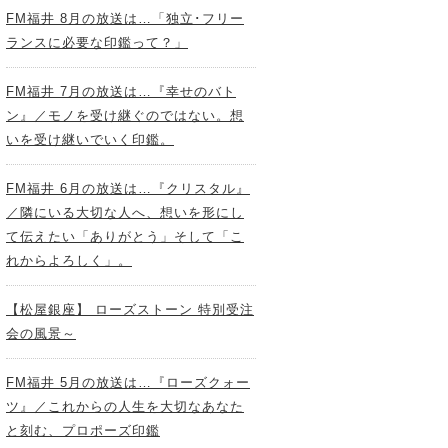
FM福井 8月の放送は…「独立･フリー
ランスに必要な印鑑って？」
FM福井 7月の放送は…『幸せのバト
ン』／モノを受け継ぐのではない。想
いを受け継いでいく印鑑。
FM福井 6月の放送は…『クリスタル』
／隣にいる大切な人へ、想いを形にし
て伝えたい「ありがとう」そして「こ
れからよろしく」。
【松屋銀座】 ローズストーン 特別受注
会の風景～
FM福井 5月の放送は…『ローズクォー
ツ』／これからの人生を大切なあなた
と刻む、プロポーズ印鑑