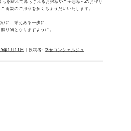
親元を離れて暮らされるお嬢様やご子息様へのお守り
るご両親のご用命を多くちょうだいいたします。
挑戦に、栄えある一歩に、
く贈り物となりますように。
19年1月11日
|
投稿者:
幸せコンシェルジュ