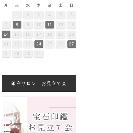
月
火
水
木
金
土
日
1
2
3
4
5
6
2
4
0
2
4
4
0
3
3
2
0
3
4
2
4
0
4
0
2
0
3
4
2
2
3
4
0
2
0
3
3
2
4
0
2
3
4
4
0
3
3
2
4
0
2
2
0
3
4
2
4
0
0
4
2
0
3
4
0
2
0
3
4
2
2
3
4
0
2
0
3
4
0
3
2
4
0
2
4
2
4
0
3
3
2
0
3
4
2
4
0
0
3
4
2
0
3
2
3
4
0
2
0
3
3
2
4
0
2
7
8
9
10
11
12
13
6
9
1
7
9
5
1
6
1
7
0
8
0
6
6
9
5
7
0
5
8
1
6
9
1
7
8
1
7
9
5
7
0
6
8
1
6
9
9
5
8
0
6
8
1
7
9
5
7
0
0
6
9
1
7
9
5
8
0
6
8
1
1
7
0
5
8
0
6
9
1
7
9
5
6
9
5
7
0
5
8
1
6
9
1
7
7
6
8
1
6
9
5
7
0
5
8
8
1
7
9
5
7
0
6
8
1
6
9
9
5
8
0
6
8
1
7
9
5
7
0
1
7
0
5
8
6
9
1
7
9
5
5
8
1
6
9
1
7
0
5
8
0
6
6
9
5
7
0
5
8
1
6
9
1
7
7
0
6
8
1
6
9
5
7
0
5
8
9
5
8
0
6
8
1
7
9
5
7
0
0
6
9
1
7
9
5
8
14
15
16
17
18
19
20
3
6
8
4
6
2
8
3
8
4
7
5
7
3
3
6
2
4
7
2
5
8
3
6
8
4
5
8
4
6
2
4
7
3
5
8
3
6
6
2
5
7
3
5
8
4
6
2
4
7
7
3
6
8
4
6
2
5
7
3
5
8
8
4
7
2
5
7
3
6
8
4
6
2
3
6
2
4
7
2
5
8
3
6
8
4
4
3
5
8
3
6
2
4
7
2
5
5
8
4
6
2
4
7
3
5
8
3
6
6
2
5
7
3
5
8
4
6
2
4
7
8
4
7
2
5
3
6
8
4
6
2
2
5
8
3
6
8
4
7
2
5
7
3
3
6
2
4
7
2
5
8
3
6
8
4
4
7
3
5
8
3
6
2
4
7
2
5
6
2
5
7
3
5
8
4
6
2
4
7
7
3
6
8
4
6
2
5
21
22
23
24
25
26
27
0
1
9
0
1
0
9
9
0
1
1
9
0
0
9
0
1
9
0
1
9
0
1
9
0
1
9
9
9
0
1
0
0
9
9
1
9
0
0
9
0
1
9
1
9
0
1
9
0
1
9
0
9
9
0
1
0
0
9
9
9
0
1
9
0
1
9
28
29
30
31
銀座サロン お見立て会