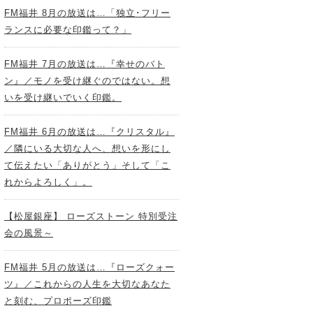
FM福井 8月の放送は…「独立･フリー
ランスに必要な印鑑って？」
FM福井 7月の放送は…『幸せのバト
ン』／モノを受け継ぐのではない。想
いを受け継いでいく印鑑。
FM福井 6月の放送は…『クリスタル』
／隣にいる大切な人へ、想いを形にし
て伝えたい「ありがとう」そして「こ
れからよろしく」。
【松屋銀座】 ローズストーン 特別受注
会の風景～
FM福井 5月の放送は…『ローズクォー
ツ』／これからの人生を大切なあなた
と刻む、プロポーズ印鑑