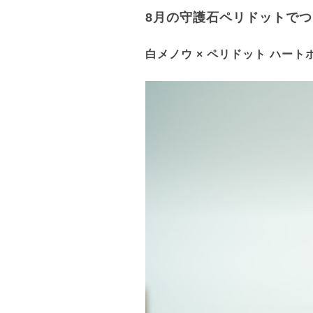
8月の守護石ペリドットでつ
白メノウ × ペリドット ハート