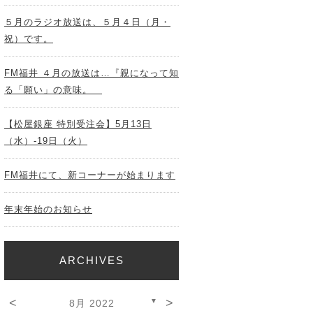
５月のラジオ放送は、５月４日（月・
祝）です。
FM福井 ４月の放送は…『親になって知
る「願い」の意味。
【松屋銀座 特別受注会】5月13日
（水）-19日（火）
FM福井にて、新コーナーが始まります
年末年始のお知らせ
ARCHIVES
<
>
▼
8月 2022