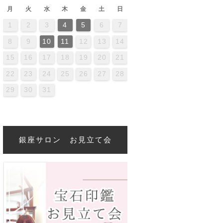
月
火
水
木
金
土
日
1
2
3
4
5
6
7
2
4
0
2
4
4
0
3
3
2
0
3
4
2
4
0
4
0
2
0
3
4
2
2
3
0
2
0
3
3
2
4
0
2
3
4
4
0
3
3
2
4
0
2
2
0
3
4
2
4
0
0
3
4
2
0
3
4
0
2
0
3
4
2
2
3
4
0
2
0
3
4
0
3
2
4
0
2
4
2
4
0
3
3
2
0
3
4
2
4
0
0
3
4
2
0
3
2
3
4
0
2
0
3
3
2
4
0
2
8
9
10
11
12
13
14
6
9
1
7
9
5
1
6
1
7
0
8
0
6
6
9
5
7
0
5
8
1
6
9
1
7
8
1
7
9
5
7
0
6
8
1
6
9
9
5
8
0
6
8
7
9
5
7
0
0
6
9
1
7
9
5
8
0
6
8
1
1
7
0
5
8
0
6
9
1
7
9
5
6
9
5
7
0
5
8
1
6
9
1
7
7
0
6
8
1
6
9
5
7
0
5
8
8
1
7
9
5
7
0
6
8
1
6
9
9
5
8
0
6
8
1
7
9
5
7
0
1
7
0
5
8
6
9
1
7
9
5
5
8
1
6
9
1
7
0
5
8
0
6
6
9
5
7
0
5
8
1
6
9
1
7
7
0
6
8
1
6
9
5
7
0
5
8
9
5
8
0
6
8
1
7
9
5
7
0
0
6
9
1
7
9
5
8
15
16
17
18
19
20
21
3
6
8
4
6
2
8
3
8
4
7
5
7
3
3
6
2
4
7
2
5
8
3
6
8
4
5
8
4
6
2
4
7
3
5
8
3
6
6
2
5
7
3
5
4
6
2
4
7
7
3
6
8
4
6
2
5
7
3
5
8
8
4
7
2
5
7
3
6
8
4
6
2
3
6
2
4
7
2
5
8
3
6
8
4
4
7
3
5
8
3
6
2
4
7
2
5
5
8
4
6
2
4
7
3
5
8
3
6
6
2
5
7
3
5
8
4
6
2
4
7
8
4
7
2
5
3
6
8
4
6
2
2
5
8
3
6
8
4
7
2
5
7
3
3
6
2
4
7
2
5
8
3
6
8
4
4
7
3
5
8
3
6
2
4
7
2
5
6
2
5
7
3
5
8
4
6
2
4
7
7
3
6
8
4
6
2
5
22
23
24
25
26
27
28
0
1
9
0
1
0
9
9
0
1
1
9
0
0
9
0
1
9
0
1
9
0
1
9
0
1
9
9
9
0
1
0
0
9
9
1
9
0
0
9
0
1
9
1
9
0
1
9
0
1
9
0
9
9
0
1
0
0
9
9
9
0
1
9
0
1
9
29
30
31
銀座サロン お見立て会