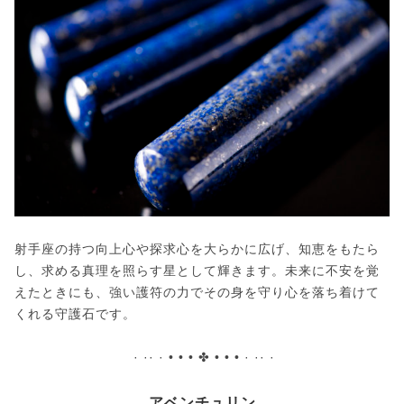
射手座の持つ向上心や探求心を大らかに広げ、知恵をもたら
し、求める真理を照らす星として輝きます。未来に不安を覚
えたときにも、強い護符の力でその身を守り心を落ち着けて
くれる守護石です。
· ·· · • • • ✤ • • • · ·· ·
アベンチュリン