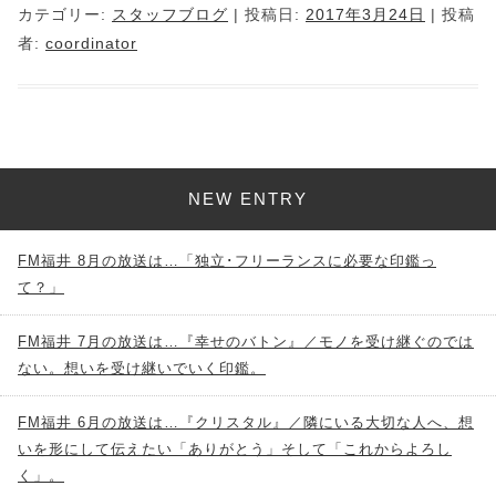
カテゴリー:
スタッフブログ
| 投稿日:
2017年3月24日
|
投稿
者:
coordinator
NEW ENTRY
FM福井 8月の放送は…「独立･フリーランスに必要な印鑑っ
て？」
FM福井 7月の放送は…『幸せのバトン』／モノを受け継ぐのでは
ない。想いを受け継いでいく印鑑。
FM福井 6月の放送は…『クリスタル』／隣にいる大切な人へ、想
いを形にして伝えたい「ありがとう」そして「これからよろし
く」。