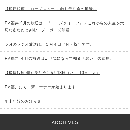
【松屋銀座】 ローズストーン 特別受注会の風景～
FM福井 5月の放送は…『ローズクォーツ』／これからの人生を大
切なあなたと刻む、プロポーズ印鑑
５月のラジオ放送は、５月４日（月・祝）です。
FM福井 ４月の放送は…『親になって知る「願い」の意味。
【松屋銀座 特別受注会】5月13日（水）-19日（火）
FM福井にて、新コーナーが始まります
年末年始のお知らせ
ARCHIVES