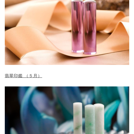
翡翠印鑑 （５月）