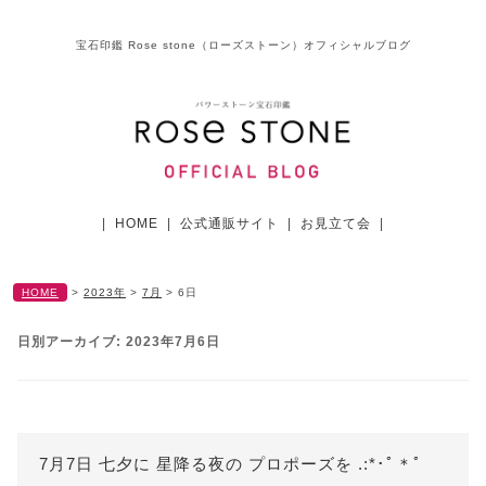
宝石印鑑 Rose stone（ローズストーン）オフィシャルブログ
|
HOME
|
公式通販サイト
|
お見立て会
|
HOME
>
2023年
>
7月
>
6日
日別アーカイブ:
2023年7月6日
7月7日 七夕に 星降る夜の プロポーズを .:*･ﾟ＊ﾟ