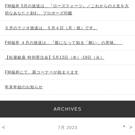
FM福井 5月の放送は…『ローズクォーツ』／これからの人生を大
切なあなたと刻む、プロポーズ印鑑
５月のラジオ放送は、５月４日（月・祝）です。
FM福井 ４月の放送は…『親になって知る「願い」の意味。
【松屋銀座 特別受注会】5月13日（水）-19日（火）
FM福井にて、新コーナーが始まります
年末年始のお知らせ
ARCHIVES
<
>
▼
7月 2023