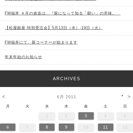
FM福井 ４月の放送は…『親になって知る「願い」の意味。
【松屋銀座 特別受注会】5月13日（水）-19日（火）
FM福井にて、新コーナーが始まります
年末年始のお知らせ
ARCHIVES
<
>
▼
6月 2011
月
火
水
木
金
土
日
1
2
3
4
5
6
7
8
9
10
11
12