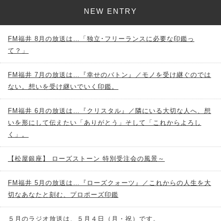
NEW ENTRY
FM福井 8月の放送は…「独立･フリーランスに必要な印鑑っ
て？」
FM福井 7月の放送は…『幸せのバトン』／モノを受け継ぐのでは
ない。想いを受け継いでいく印鑑。
FM福井 6月の放送は…『クリスタル』／隣にいる大切な人へ、想
いを形にして伝えたい「ありがとう」そして「これからよろし
く」。
【松屋銀座】 ローズストーン 特別受注会の風景～
FM福井 5月の放送は…『ローズクォーツ』／これからの人生を大
切なあなたと刻む、プロポーズ印鑑
５月のラジオ放送は、５月４日（月・祝）です。