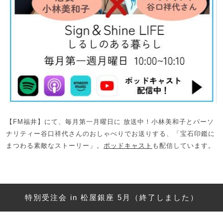
【FM福井】にて、毎月第一月曜日に 放送中！小林美和子とパーソ
ナリティー谷口祥代さんのおしゃべりでお送りする、「宝石印鑑に
まつわる素敵なストーリー」。
ポッドキャスト
も配信しています。
特別受注会 in 松屋銀座 5月（終了しました）