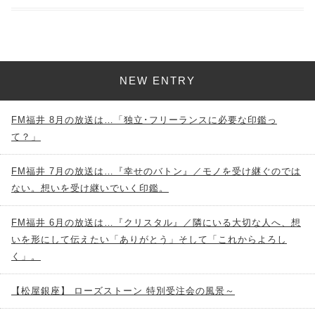
NEW ENTRY
FM福井 8月の放送は…「独立･フリーランスに必要な印鑑っ
て？」
FM福井 7月の放送は…『幸せのバトン』／モノを受け継ぐのでは
ない。想いを受け継いでいく印鑑。
FM福井 6月の放送は…『クリスタル』／隣にいる大切な人へ、想
いを形にして伝えたい「ありがとう」そして「これからよろし
く」。
【松屋銀座】 ローズストーン 特別受注会の風景～