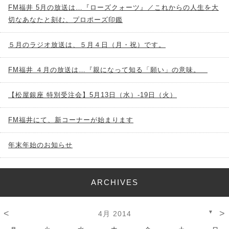
FM福井 5月の放送は…『ローズクォーツ』／これからの人生を大
切なあなたと刻む、プロポーズ印鑑
５月のラジオ放送は、５月４日（月・祝）です。
FM福井 ４月の放送は…『親になって知る「願い」の意味。
【松屋銀座 特別受注会】5月13日（水）-19日（火）
FM福井にて、新コーナーが始まります
年末年始のお知らせ
ARCHIVES
<
>
▼
4月 2014