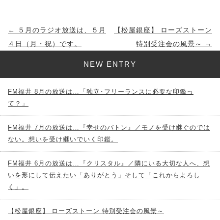
投
←
５月のラジオ放送は、５月
【松屋銀座】 ローズストーン
稿
４日（月・祝）です。
特別受注会の風景～
→
ナ
NEW ENTRY
ビ
ゲ
FM福井 8月の放送は…「独立･フリーランスに必要な印鑑っ
ー
て？」
シ
ョ
FM福井 7月の放送は…『幸せのバトン』／モノを受け継ぐのでは
ない。想いを受け継いでいく印鑑。
ン
FM福井 6月の放送は…『クリスタル』／隣にいる大切な人へ、想
いを形にして伝えたい「ありがとう」そして「これからよろし
く」。
【松屋銀座】 ローズストーン 特別受注会の風景～