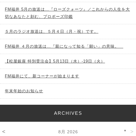
FM福井 5月の放送は…『ローズクォーツ』／これからの人生を大
切なあなたと刻む、プロポーズ印鑑
５月のラジオ放送は、５月４日（月・祝）です。
FM福井 ４月の放送は…『親になって知る「願い」の意味。
【松屋銀座 特別受注会】5月13日（水）-19日（火）
FM福井にて、新コーナーが始まります
年末年始のお知らせ
ARCHIVES
<
>
▼
8月 2026