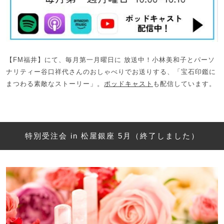
【FM福井】にて、毎月第一月曜日に 放送中！小林美和子とパーソ
ナリティー谷口祥代さんのおしゃべりでお送りする、「宝石印鑑に
まつわる素敵なストーリー」。
ポッドキャスト
も配信しています。
特別受注会 in 松屋銀座 5月（終了しました）