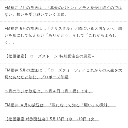
FM福井 7月の放送は…『幸せのバトン』／モノを受け継ぐのでは
ない。想いを受け継いでいく印鑑。
FM福井 6月の放送は…『クリスタル』／隣にいる大切な人へ、想
いを形にして伝えたい「ありがとう」そして「これからよろし
く」。
【松屋銀座】 ローズストーン 特別受注会の風景～
FM福井 5月の放送は…『ローズクォーツ』／これからの人生を大
切なあなたと刻む、プロポーズ印鑑
５月のラジオ放送は、５月４日（月・祝）です。
FM福井 ４月の放送は…『親になって知る「願い」の意味。
【松屋銀座 特別受注会】5月13日（水）-19日（火）