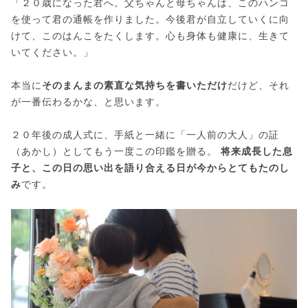
「２０歳になった君へ。父ちゃんと母ちゃんは、このハンコ
を使って君の通帳を作りました。今後君が自立していくに向
けて、このはんこをたくします。心も身体も健康に、生きて
いてください。」
本当に
そのまんまの素直な気持ちを書いただけ
だけど、それ
が一番伝わるかな、と思います。
２０年後の成人式に、手紙と一緒に「一人前の大人」の証
（あかし）としてもう一度この印鑑を贈る。
将来成長した息
子と、この日の思い出を語り合える日が今からとてもたのし
み
です。