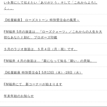
いを形にして伝えたい「ありがとう」そして「これからよろし
く」。
【松屋銀座】 ローズストーン 特別受注会の風景～
FM福井 5月の放送は…『ローズクォーツ』／これからの人生を大
切なあなたと刻む、プロポーズ印鑑
５月のラジオ放送は、５月４日（月・祝）です。
FM福井 ４月の放送は…『親になって知る「願い」の意味。
【松屋銀座 特別受注会】5月13日（水）-19日（火）
FM福井にて、新コーナーが始まります
年末年始のお知らせ