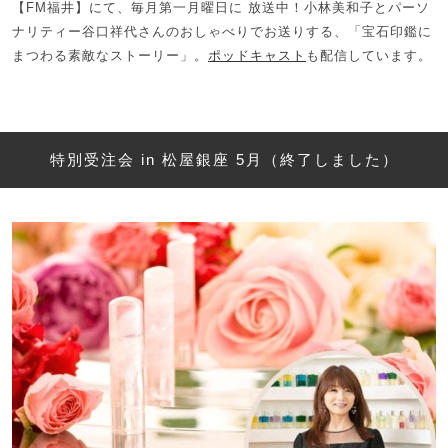
【FM福井】にて、毎月第一月曜日に 放送中！小林美和子とパーソ
ナリティー谷口祥代さんのおしゃべりでお送りする、「宝石印鑑に
まつわる素敵なストーリー」。
ポッドキャスト
も配信しています。
特別受注会 in 松屋銀座 5月（終了しました）