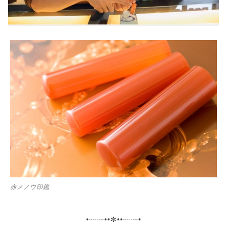
赤メノウ印鑑
•┈┈••✼••┈┈•