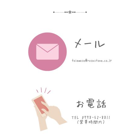
•┈┈••✼••┈┈•