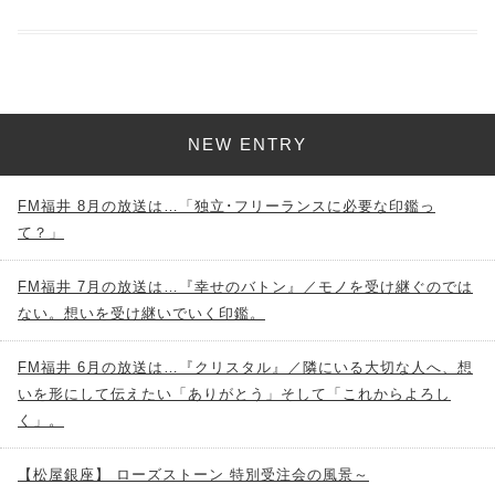
NEW ENTRY
FM福井 8月の放送は…「独立･フリーランスに必要な印鑑っ
て？」
FM福井 7月の放送は…『幸せのバトン』／モノを受け継ぐのでは
ない。想いを受け継いでいく印鑑。
FM福井 6月の放送は…『クリスタル』／隣にいる大切な人へ、想
いを形にして伝えたい「ありがとう」そして「これからよろし
く」。
【松屋銀座】 ローズストーン 特別受注会の風景～