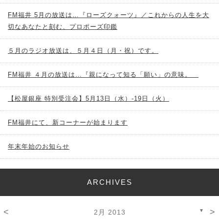
FM福井 5月の放送は…『ローズクォーツ』／これからの人生を大
切なあなたと刻む、プロポーズ印鑑
５月のラジオ放送は、５月４日（月・祝）です。
FM福井 ４月の放送は…『親になって知る「願い」の意味。
【松屋銀座 特別受注会】5月13日（水）-19日（火）
FM福井にて、新コーナーが始まります
年末年始のお知らせ
ARCHIVES
<
>
▼
2月 2013