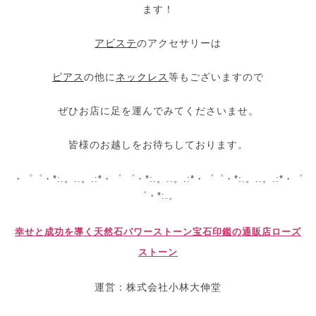
ます！
アビステ
のアクセサリーは
ピアス
の他に
ネックレス
等もございますので
ぜひお店に足を運んでみてくださいませ。
皆様のお越しをお待ちしております。
・゜゜・*:.。..。.:*・゜ ゜・*:.。..。.:*・゜゜・*:.。..。.:*・゜
゜・*:.。
幸せと成功を導く天然石パワーストーン宝石印鑑の通販店
ローズ
ストーン
運営：株式会社小林大伸堂