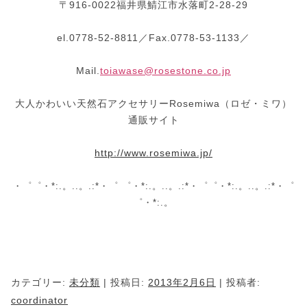
〒916-0022福井県鯖江市水落町2-28-29
el.0778-52-8811／Fax.0778-53-1133／
Mail.
toiawase@rosestone.co.jp
大人かわいい天然石アクセサリーRosemiwa（ロゼ・ミワ）
通販サイト
http://www.rosemiwa.jp/
・゜゜・*:.。..。.:*・゜ ゜・*:.。..。.:*・゜゜・*:.。..。.:*・゜
゜・*:.。
カテゴリー:
未分類
| 投稿日:
2013年2月6日
|
投稿者:
coordinator