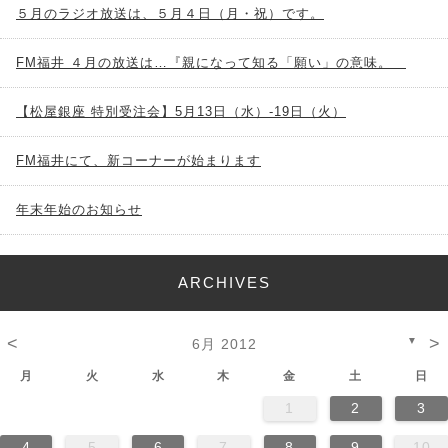
５月のラジオ放送は、５月４日（月・祝）です。
FM福井 ４月の放送は…『親になって知る「願い」の意味。
【松屋銀座 特別受注会】5月13日（水）-19日（火）
FM福井にて、新コーナーが始まります
年末年始のお知らせ
ARCHIVES
<
>
▼
6月 2012
月
火
水
木
金
土
日
1
2
3
4
5
6
7
8
9
10