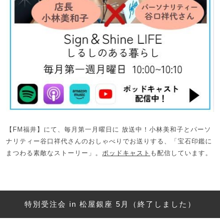
【FM福井】にて、毎月第一月曜日に 放送中！小林美和子とパーソ
ナリティー谷口祥代さんのおしゃべりでお送りする、「宝石印鑑に
まつわる素敵なストーリー」。
ポッドキャスト
も配信しています。
特別受注会 in 松屋銀座 5月（終了しました）