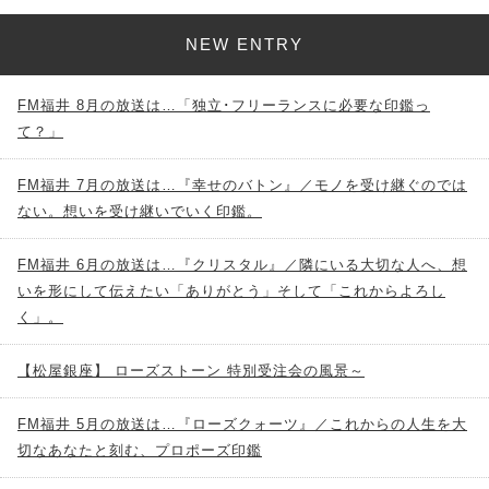
NEW ENTRY
FM福井 8月の放送は…「独立･フリーランスに必要な印鑑っ
て？」
FM福井 7月の放送は…『幸せのバトン』／モノを受け継ぐのでは
ない。想いを受け継いでいく印鑑。
FM福井 6月の放送は…『クリスタル』／隣にいる大切な人へ、想
いを形にして伝えたい「ありがとう」そして「これからよろし
く」。
【松屋銀座】 ローズストーン 特別受注会の風景～
FM福井 5月の放送は…『ローズクォーツ』／これからの人生を大
切なあなたと刻む、プロポーズ印鑑