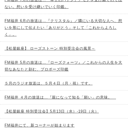
ない。想いを受け継いでいく印鑑。
FM福井 6月の放送は…『クリスタル』／隣にいる大切な人へ、想
いを形にして伝えたい「ありがとう」そして「これからよろし
く」。
【松屋銀座】 ローズストーン 特別受注会の風景～
FM福井 5月の放送は…『ローズクォーツ』／これからの人生を大
切なあなたと刻む、プロポーズ印鑑
５月のラジオ放送は、５月４日（月・祝）です。
FM福井 ４月の放送は…『親になって知る「願い」の意味。
【松屋銀座 特別受注会】5月13日（水）-19日（火）
FM福井にて、新コーナーが始まります