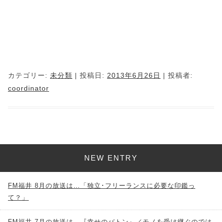
カテゴリー:
未分類
| 投稿日:
2013年6月26日
|
投稿者:
coordinator
NEW ENTRY
FM福井 8月の放送は…「独立･フリーランスに必要な印鑑っ
て？」
FM福井 7月の放送は…『幸せのバトン』／モノを受け継ぐのでは