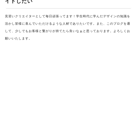
イトしたい
見習いクリエイターとして毎日頑張ってます！学生時代に学んだデザインの知識を
活かし
皆様に喜んでいただけるような人材でありたいです。
また、このブログを通
して、少しでもお客様と繋がりが持てたら良いなぁと思っております。
よろしくお
願いいたします。