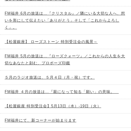
FM福井 6月の放送は…『クリスタル』／隣にいる大切な人へ、想
いを形にして伝えたい「ありがとう」そして「これからよろし
く」。
【松屋銀座】 ローズストーン 特別受注会の風景～
FM福井 5月の放送は…『ローズクォーツ』／これからの人生を大
切なあなたと刻む、プロポーズ印鑑
５月のラジオ放送は、５月４日（月・祝）です。
FM福井 ４月の放送は…『親になって知る「願い」の意味。
【松屋銀座 特別受注会】5月13日（水）-19日（火）
FM福井にて、新コーナーが始まります