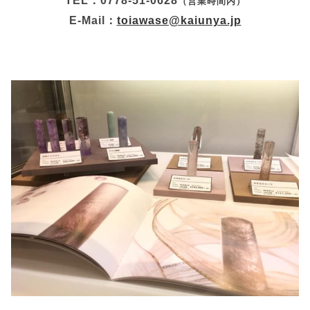
TEL：0778-51-0628
（営業時間内）
E-Mail：
toiawase@kaiunya.jp