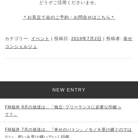
どうぞご活用くださいませ。
＊お見立て会のご予約・お問合せはこちら＊
カテゴリー:
イベント
| 投稿日:
2019年7月2日
|
投稿者:
幸せ
コンシェルジュ
NEW ENTRY
FM福井 8月の放送は…「独立･フリーランスに必要な印鑑っ
て？」
FM福井 7月の放送は…『幸せのバトン』／モノを受け継ぐのでは
ない。想いを受け継いでいく印鑑。