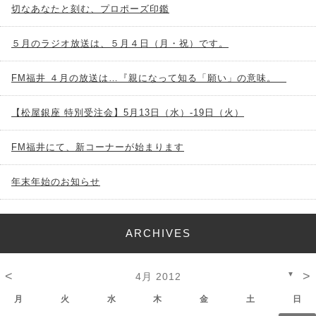
切なあなたと刻む、プロポーズ印鑑
５月のラジオ放送は、５月４日（月・祝）です。
FM福井 ４月の放送は…『親になって知る「願い」の意味。
【松屋銀座 特別受注会】5月13日（水）-19日（火）
FM福井にて、新コーナーが始まります
年末年始のお知らせ
ARCHIVES
<
>
▼
4月 2012
月
火
水
木
金
土
日