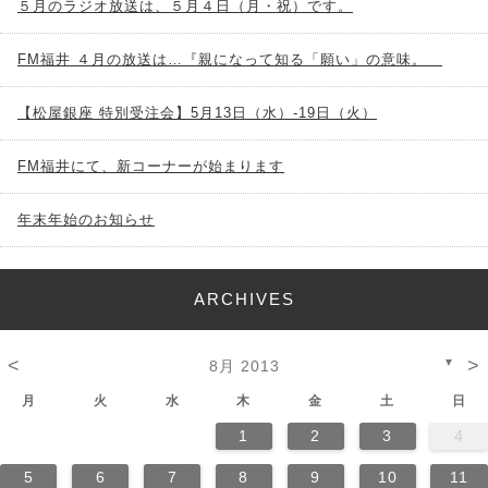
５月のラジオ放送は、５月４日（月・祝）です。
FM福井 ４月の放送は…『親になって知る「願い」の意味。
【松屋銀座 特別受注会】5月13日（水）-19日（火）
FM福井にて、新コーナーが始まります
年末年始のお知らせ
ARCHIVES
<
>
▼
8月 2013
月
火
水
木
金
土
日
1
2
3
4
5
6
7
8
9
10
11