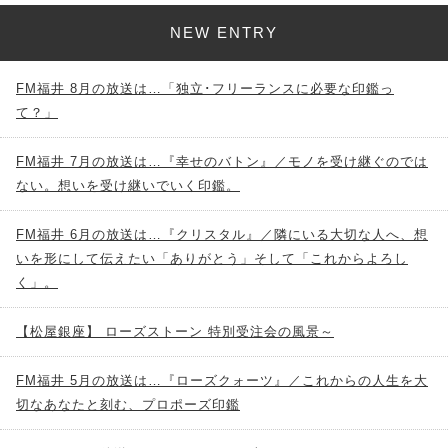
NEW ENTRY
FM福井 8月の放送は…「独立･フリーランスに必要な印鑑っ
て？」
FM福井 7月の放送は…『幸せのバトン』／モノを受け継ぐのでは
ない。想いを受け継いでいく印鑑。
FM福井 6月の放送は…『クリスタル』／隣にいる大切な人へ、想
いを形にして伝えたい「ありがとう」そして「これからよろし
く」。
【松屋銀座】 ローズストーン 特別受注会の風景～
FM福井 5月の放送は…『ローズクォーツ』／これからの人生を大
切なあなたと刻む、プロポーズ印鑑