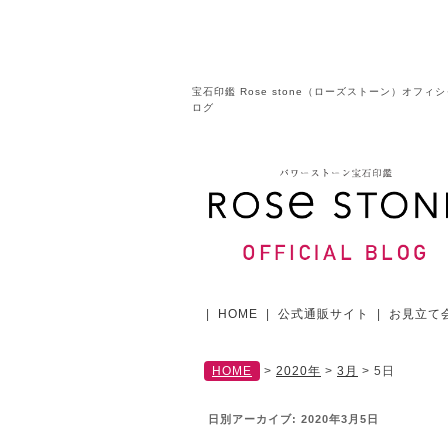
宝石印鑑 Rose stone（ローズストーン）オフィ
ログ
|
HOME
|
公式通販サイト
|
お見立て
HOME
>
2020年
>
3月
>
5日
日別アーカイブ:
2020年3月5日