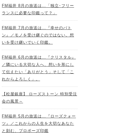
FM福井 8月の放送は…「独立･フリー
ランスに必要な印鑑って？」
FM福井 7月の放送は…『幸せのバト
ン』／モノを受け継ぐのではない。想
いを受け継いでいく印鑑。
FM福井 6月の放送は…『クリスタル』
／隣にいる大切な人へ、想いを形にし
て伝えたい「ありがとう」そして「こ
れからよろしく」。
【松屋銀座】 ローズストーン 特別受注
会の風景～
FM福井 5月の放送は…『ローズクォー
ツ』／これからの人生を大切なあなた
と刻む、プロポーズ印鑑