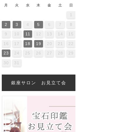
月
火
水
木
金
土
日
1
2
4
0
2
4
4
0
3
3
2
0
3
4
2
4
0
4
0
2
0
3
4
2
2
3
4
0
2
0
3
3
2
4
0
2
3
4
4
0
3
3
2
4
0
2
2
0
3
4
2
4
0
0
3
4
2
0
3
4
0
2
0
3
4
2
2
3
4
0
2
0
3
4
0
3
2
4
0
2
4
2
4
0
3
3
2
0
3
4
2
4
0
0
3
4
2
0
3
2
3
4
0
2
0
3
3
2
4
0
2
2
3
4
5
6
7
8
6
9
1
7
9
5
1
6
1
7
0
8
0
6
6
9
5
7
0
5
8
1
6
9
1
7
8
1
7
9
5
7
0
6
8
1
6
9
9
5
8
0
6
8
1
7
9
5
7
0
0
6
9
1
7
9
5
8
0
6
8
1
1
7
0
5
8
0
6
9
1
7
9
6
9
5
7
0
5
8
1
6
9
1
7
7
0
6
8
1
6
9
5
7
0
5
8
8
1
7
9
5
7
0
6
8
1
6
9
9
5
8
0
6
8
1
7
9
5
7
0
1
7
0
5
8
6
9
1
7
9
5
5
8
1
6
9
1
7
0
5
8
0
6
6
9
5
7
0
5
8
1
6
9
1
7
7
0
6
8
1
6
9
5
7
0
5
8
9
5
8
0
6
8
1
7
9
5
7
0
0
6
9
1
7
9
5
8
9
10
11
12
13
14
15
3
6
8
4
6
2
8
3
8
4
7
5
7
3
3
6
2
4
7
2
5
8
3
6
8
4
5
8
4
6
2
4
7
3
5
8
3
6
6
2
5
7
3
5
8
4
6
2
4
7
7
3
6
8
4
6
2
5
7
3
5
8
8
4
7
2
5
7
3
6
8
4
6
3
6
2
4
7
2
5
8
3
6
8
4
4
7
3
5
8
3
6
2
4
7
2
5
5
8
4
6
2
4
7
3
5
8
3
6
6
2
5
7
3
5
8
4
6
2
4
7
8
4
7
2
5
3
6
8
4
6
2
2
5
8
3
6
8
4
7
2
5
7
3
3
6
2
4
7
2
5
8
3
6
8
4
4
7
3
5
8
3
6
2
4
7
2
5
6
2
5
7
3
5
8
4
6
2
4
7
7
3
6
8
4
6
2
5
16
17
18
19
20
21
22
0
1
9
0
1
0
9
9
0
1
1
9
0
0
9
0
1
9
0
1
9
0
1
9
0
1
9
9
0
1
0
0
9
9
1
9
0
0
9
0
1
9
1
9
0
1
9
0
1
9
0
9
9
0
1
0
0
9
9
9
0
1
9
0
1
9
23
24
25
26
27
28
29
30
31
銀座サロン お見立て会