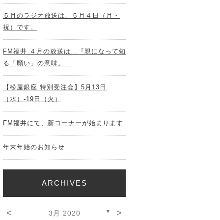
５月のラジオ放送は、５月４日（月・
祝）です。
FM福井 ４月の放送は…『親になって知
る「願い」の意味。
【松屋銀座 特別受注会】5月13日
（水）-19日（火）
FM福井にて、新コーナーが始まります
年末年始のお知らせ
ARCHIVES
<
>
▼
3月 2020