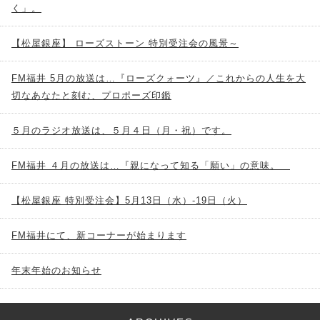
く」。
【松屋銀座】 ローズストーン 特別受注会の風景～
FM福井 5月の放送は…『ローズクォーツ』／これからの人生を大
切なあなたと刻む、プロポーズ印鑑
５月のラジオ放送は、５月４日（月・祝）です。
FM福井 ４月の放送は…『親になって知る「願い」の意味。
【松屋銀座 特別受注会】5月13日（水）-19日（火）
FM福井にて、新コーナーが始まります
年末年始のお知らせ