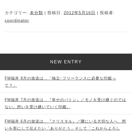
カテゴリー:
未分類
| 投稿日:
2012年5月16日
|
投稿者:
coordinator
NEW ENTRY
FM福井 8月の放送は…「独立･フリーランスに必要な印鑑っ
て？」
FM福井 7月の放送は…『幸せのバトン』／モノを受け継ぐのでは
ない。想いを受け継いでいく印鑑。
FM福井 6月の放送は…『クリスタル』／隣にいる大切な人へ、想
いを形にして伝えたい「ありがとう」そして「これからよろし