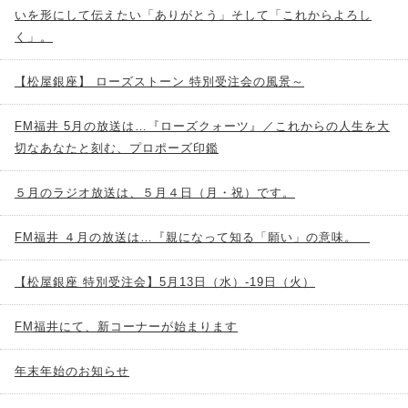
いを形にして伝えたい「ありがとう」そして「これからよろし
く」。
【松屋銀座】 ローズストーン 特別受注会の風景～
FM福井 5月の放送は…『ローズクォーツ』／これからの人生を大
切なあなたと刻む、プロポーズ印鑑
５月のラジオ放送は、５月４日（月・祝）です。
FM福井 ４月の放送は…『親になって知る「願い」の意味。
【松屋銀座 特別受注会】5月13日（水）-19日（火）
FM福井にて、新コーナーが始まります
年末年始のお知らせ