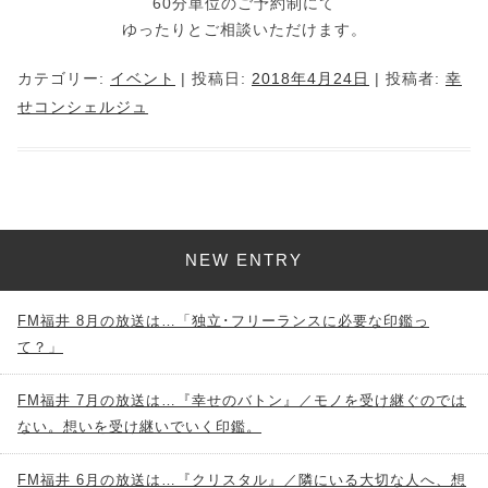
60分単位のご予約制にて
ゆったりとご相談いただけます。
カテゴリー:
イベント
| 投稿日:
2018年4月24日
|
投稿者:
幸
せコンシェルジュ
NEW ENTRY
FM福井 8月の放送は…「独立･フリーランスに必要な印鑑っ
て？」
FM福井 7月の放送は…『幸せのバトン』／モノを受け継ぐのでは
ない。想いを受け継いでいく印鑑。
FM福井 6月の放送は…『クリスタル』／隣にいる大切な人へ、想