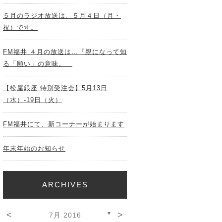
５月のラジオ放送は、５月４日（月・
祝）です。
FM福井 ４月の放送は…『親になって知
る「願い」の意味。
【松屋銀座 特別受注会】5月13日
（水）-19日（火）
FM福井にて、新コーナーが始まります
年末年始のお知らせ
ARCHIVES
<
>
▼
7月 2016