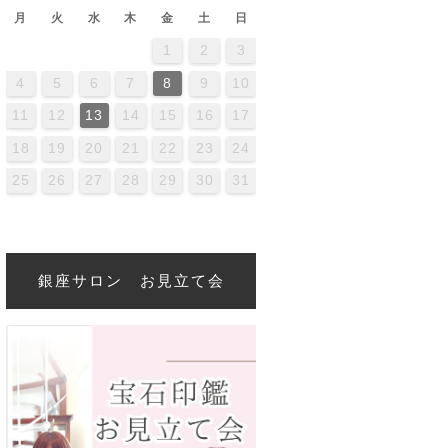
月
火
水
木
金
土
日
1
2
3
2
4
0
2
4
4
0
3
3
2
0
3
4
2
4
0
4
0
2
0
3
4
2
2
3
4
0
2
0
3
3
2
4
0
2
3
4
4
0
3
3
2
4
0
2
2
0
3
4
2
4
0
0
3
4
2
0
3
4
0
2
0
3
4
2
2
3
4
2
0
3
4
0
3
2
4
0
2
4
2
4
0
3
3
2
0
3
4
2
4
0
0
3
4
2
0
3
2
3
4
0
2
0
3
3
2
4
0
2
4
5
6
7
8
9
10
6
9
1
7
9
5
1
6
1
7
0
8
0
6
6
9
5
7
0
5
8
1
6
9
1
7
8
1
7
9
5
7
0
6
8
1
6
9
9
5
8
0
6
8
1
7
9
5
7
0
0
6
9
1
7
9
5
8
0
6
8
1
1
7
0
5
8
0
6
9
1
7
9
5
6
9
5
7
0
5
8
1
6
9
1
7
7
0
6
8
1
6
9
5
7
0
5
8
8
1
7
9
5
7
0
6
8
1
6
9
9
5
8
0
6
8
1
9
5
7
0
1
7
0
5
8
6
9
1
7
9
5
5
8
1
6
9
1
7
0
5
8
0
6
6
9
5
7
0
5
8
1
6
9
1
7
7
0
6
8
1
6
9
5
7
0
5
8
9
5
8
0
6
8
1
7
9
5
7
0
0
6
9
1
7
9
5
8
11
12
13
14
15
16
17
3
6
8
4
6
2
8
3
8
4
7
5
7
3
3
6
2
4
7
2
5
8
3
6
8
4
5
8
4
6
2
4
7
3
5
8
3
6
6
2
5
7
3
5
8
4
6
2
4
7
7
3
6
8
4
6
2
5
7
3
5
8
8
4
7
2
5
7
3
6
8
4
6
2
3
6
2
4
7
2
5
8
3
6
8
4
4
7
3
5
8
3
6
2
4
7
2
5
5
8
4
6
2
4
7
3
5
8
3
6
6
2
5
7
3
5
8
6
2
4
7
8
4
7
2
5
3
6
8
4
6
2
2
5
8
3
6
8
4
7
2
5
7
3
3
6
2
4
7
2
5
8
3
6
8
4
4
7
3
5
8
3
6
2
4
7
2
5
6
2
5
7
3
5
8
4
6
2
4
7
7
3
6
8
4
6
2
5
18
19
20
21
22
23
24
0
1
9
0
1
0
9
9
0
1
1
9
0
0
9
0
1
9
0
1
9
0
1
9
0
1
9
9
9
0
1
0
0
9
9
1
9
0
0
9
0
9
1
9
0
1
9
0
1
9
0
9
9
0
1
0
0
9
9
9
0
1
9
0
1
9
25
26
27
28
29
30
31
銀座サロン お見立て会