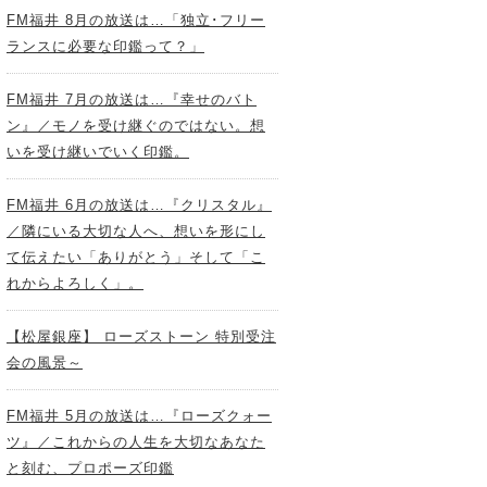
FM福井 8月の放送は…「独立･フリー
ランスに必要な印鑑って？」
FM福井 7月の放送は…『幸せのバト
ン』／モノを受け継ぐのではない。想
いを受け継いでいく印鑑。
FM福井 6月の放送は…『クリスタル』
／隣にいる大切な人へ、想いを形にし
て伝えたい「ありがとう」そして「こ
れからよろしく」。
【松屋銀座】 ローズストーン 特別受注
会の風景～
FM福井 5月の放送は…『ローズクォー
ツ』／これからの人生を大切なあなた
と刻む、プロポーズ印鑑