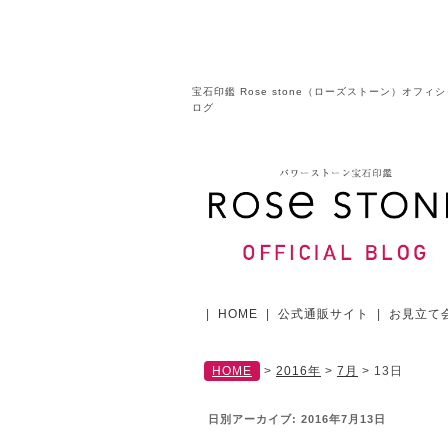
宝石印鑑 Rose stone（ローズストーン）オフィ
ログ
|
HOME
|
公式通販サイト
|
お見立て
HOME
>
2016年
>
7月
>
13日
日別アーカイブ:
2016年7月13日