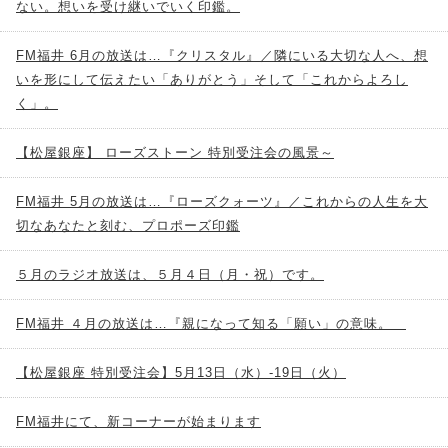
ない。想いを受け継いでいく印鑑。
FM福井 6月の放送は…『クリスタル』／隣にいる大切な人へ、想
いを形にして伝えたい「ありがとう」そして「これからよろし
く」。
【松屋銀座】 ローズストーン 特別受注会の風景～
FM福井 5月の放送は…『ローズクォーツ』／これからの人生を大
切なあなたと刻む、プロポーズ印鑑
５月のラジオ放送は、５月４日（月・祝）です。
FM福井 ４月の放送は…『親になって知る「願い」の意味。
【松屋銀座 特別受注会】5月13日（水）-19日（火）
FM福井にて、新コーナーが始まります