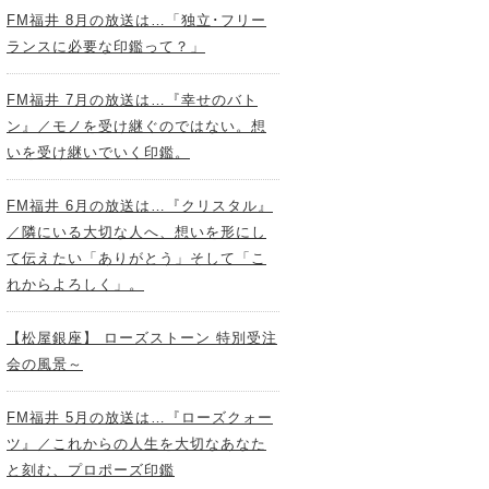
FM福井 8月の放送は…「独立･フリー
ランスに必要な印鑑って？」
FM福井 7月の放送は…『幸せのバト
ン』／モノを受け継ぐのではない。想
いを受け継いでいく印鑑。
FM福井 6月の放送は…『クリスタル』
／隣にいる大切な人へ、想いを形にし
て伝えたい「ありがとう」そして「こ
れからよろしく」。
【松屋銀座】 ローズストーン 特別受注
会の風景～
FM福井 5月の放送は…『ローズクォー
ツ』／これからの人生を大切なあなた
と刻む、プロポーズ印鑑