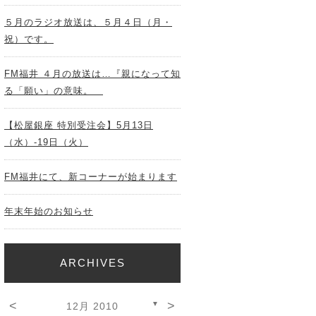
５月のラジオ放送は、５月４日（月・
祝）です。
FM福井 ４月の放送は…『親になって知
る「願い」の意味。
【松屋銀座 特別受注会】5月13日
（水）-19日（火）
FM福井にて、新コーナーが始まります
年末年始のお知らせ
ARCHIVES
<
>
▼
12月 2010