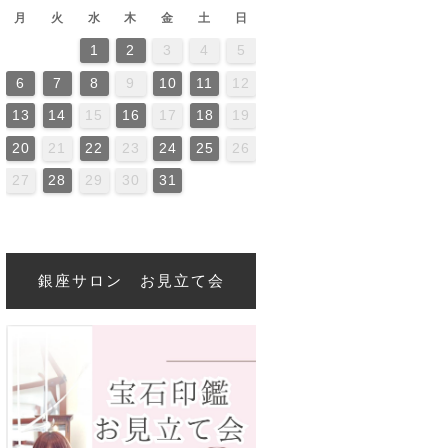
月
火
水
木
金
土
日
1
2
3
4
5
2
4
0
2
4
4
0
3
3
2
0
3
4
2
4
0
4
0
2
0
3
4
2
2
3
4
0
2
0
3
3
2
4
0
2
3
4
4
0
3
3
2
4
0
2
2
0
3
4
2
4
0
0
3
4
2
0
3
4
0
2
0
3
4
2
2
3
4
0
2
0
3
4
0
3
2
4
0
2
4
2
4
0
3
3
2
0
3
4
2
4
0
0
3
4
2
0
3
2
3
4
0
2
0
3
3
4
0
2
6
7
8
9
10
11
12
6
9
1
7
9
5
1
6
1
7
0
8
0
6
6
9
5
7
0
5
8
1
6
9
1
7
8
1
7
9
5
7
0
6
8
1
6
9
9
5
8
0
6
8
1
7
9
5
7
0
0
6
9
1
7
9
5
8
0
6
8
1
1
7
0
5
8
0
6
9
1
7
9
5
6
9
5
7
0
5
8
1
6
9
1
7
7
0
6
8
1
6
9
5
7
0
5
8
8
1
7
9
5
7
0
6
8
1
6
9
9
5
8
0
6
8
1
7
9
5
7
0
1
7
0
5
8
6
9
1
7
9
5
5
8
1
6
9
1
7
0
5
8
0
6
6
9
5
7
0
5
8
1
6
9
1
7
7
0
6
8
1
6
9
5
7
0
5
8
9
5
8
0
6
8
1
7
9
5
7
0
0
6
1
7
9
5
8
13
14
15
16
17
18
19
3
6
8
4
6
2
8
3
8
4
7
5
7
3
3
6
2
4
7
2
5
8
3
6
8
4
5
8
4
6
2
4
7
3
5
8
3
6
6
2
5
7
3
5
8
4
6
2
4
7
7
3
6
8
4
6
2
5
7
3
5
8
8
4
7
2
5
7
3
6
8
4
6
2
3
6
2
4
7
2
5
8
3
6
8
4
4
7
3
5
8
3
6
2
4
7
2
5
5
8
4
6
2
4
7
3
5
8
3
6
6
2
5
7
3
5
8
4
6
2
4
7
8
4
7
2
5
3
6
8
4
6
2
2
5
8
3
6
8
4
7
2
5
7
3
3
6
2
4
7
2
5
8
3
6
8
4
4
7
3
5
8
3
6
2
4
7
2
5
6
2
5
7
3
5
8
4
6
2
4
7
7
3
8
4
6
2
5
20
21
22
23
24
25
26
0
1
9
0
1
0
9
9
0
1
1
9
0
0
9
0
1
9
0
1
9
0
1
9
0
1
9
9
9
0
1
0
0
9
9
1
9
0
0
9
0
1
9
1
9
0
1
9
0
1
9
0
9
9
0
1
0
0
9
9
9
0
1
9
0
1
9
27
28
29
30
31
銀座サロン お見立て会