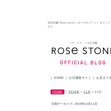
宝石印鑑 Rose stone（ローズストーン）オフィ
ログ
|
HOME
|
公式通販サイト
|
お見立て
HOME
>
2010年
>
12月
>
11日
日別アーカイブ:
2010年12月11日