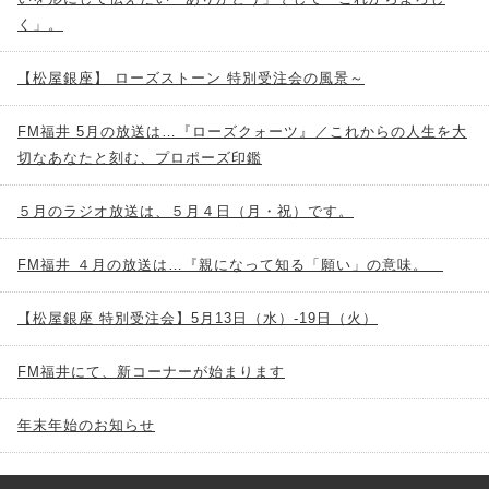
く」。
【松屋銀座】 ローズストーン 特別受注会の風景～
FM福井 5月の放送は…『ローズクォーツ』／これからの人生を大
切なあなたと刻む、プロポーズ印鑑
５月のラジオ放送は、５月４日（月・祝）です。
FM福井 ４月の放送は…『親になって知る「願い」の意味。
【松屋銀座 特別受注会】5月13日（水）-19日（火）
FM福井にて、新コーナーが始まります
年末年始のお知らせ