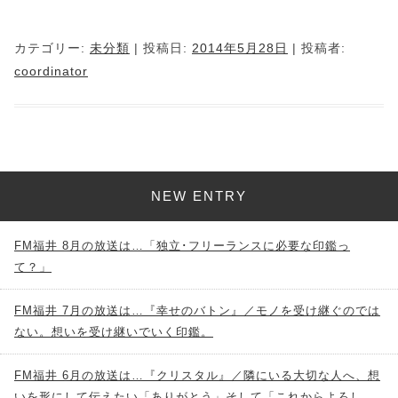
カテゴリー:
未分類
| 投稿日:
2014年5月28日
|
投稿者:
coordinator
NEW ENTRY
FM福井 8月の放送は…「独立･フリーランスに必要な印鑑っ
て？」
FM福井 7月の放送は…『幸せのバトン』／モノを受け継ぐのでは
ない。想いを受け継いでいく印鑑。
FM福井 6月の放送は…『クリスタル』／隣にいる大切な人へ、想
いを形にして伝えたい「ありがとう」そして「これからよろし