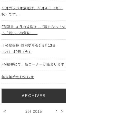
５月のラジオ放送は、５月４日（月・
祝）です。
FM福井 ４月の放送は…『親になって知
る「願い」の意味。
【松屋銀座 特別受注会】5月13日
（水）-19日（火）
FM福井にて、新コーナーが始まります
年末年始のお知らせ
ARCHIVES
<
>
▼
2月 2015