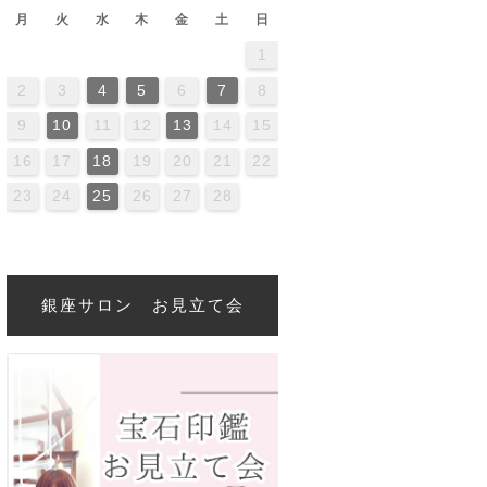
月
火
水
木
金
土
日
1
2
4
0
2
4
4
0
3
3
2
0
3
4
2
4
0
4
0
2
0
3
4
2
2
3
4
0
2
0
3
3
2
4
0
2
3
4
4
0
3
3
2
4
0
2
2
0
3
4
2
4
0
0
3
4
2
0
3
4
0
2
0
3
4
2
2
3
4
0
2
0
3
4
0
3
2
4
0
2
4
2
4
0
3
3
2
0
3
4
2
4
0
0
3
4
2
0
3
2
3
4
0
2
0
3
3
2
4
0
2
2
3
4
5
6
7
8
6
9
1
7
9
5
1
6
1
7
0
8
0
6
6
9
5
7
0
5
8
1
6
9
1
7
8
1
7
9
5
7
0
6
8
1
6
9
9
5
8
0
6
8
1
7
9
5
7
0
0
6
9
1
7
9
5
8
0
6
8
1
1
7
0
5
8
0
6
9
1
7
9
5
6
9
5
7
0
5
8
1
6
9
1
7
7
0
6
8
1
6
9
5
7
0
5
8
8
1
7
9
5
7
0
6
8
1
6
9
9
5
8
0
6
8
1
7
9
5
7
0
1
7
0
5
8
6
9
1
7
9
5
8
1
6
9
1
7
0
5
8
0
6
6
9
5
7
0
5
8
1
6
9
1
7
7
0
6
8
1
6
9
5
7
0
5
8
9
5
8
0
6
8
1
7
9
5
7
0
0
6
9
1
7
9
5
8
9
10
11
12
13
14
15
3
6
8
4
6
2
8
3
8
4
7
5
7
3
3
6
2
4
7
2
5
8
3
6
8
4
5
8
4
6
2
4
7
3
5
8
3
6
6
2
5
7
3
5
8
4
6
2
4
7
7
3
6
8
4
6
2
5
7
3
5
8
8
4
7
2
5
7
3
6
8
4
6
2
3
6
2
4
7
2
5
8
3
6
8
4
4
7
3
5
8
3
6
2
4
7
2
5
5
8
4
6
2
4
7
3
5
8
3
6
6
2
5
7
3
5
8
4
6
2
4
7
8
4
7
2
5
3
6
8
4
6
2
5
8
3
6
8
4
7
2
5
7
3
3
6
2
4
7
2
5
8
3
6
8
4
4
7
3
5
8
3
6
2
4
7
2
5
6
2
5
7
3
5
8
4
6
2
4
7
7
3
6
8
4
6
2
5
16
17
18
19
20
21
22
0
1
9
0
1
0
9
9
0
1
1
9
0
0
9
0
1
9
0
1
9
0
1
9
0
1
9
9
9
0
1
0
0
9
9
1
9
0
0
9
0
1
9
1
9
0
1
9
0
1
9
0
9
9
0
1
0
0
9
9
9
0
1
9
0
1
9
23
24
25
26
27
28
銀座サロン お見立て会