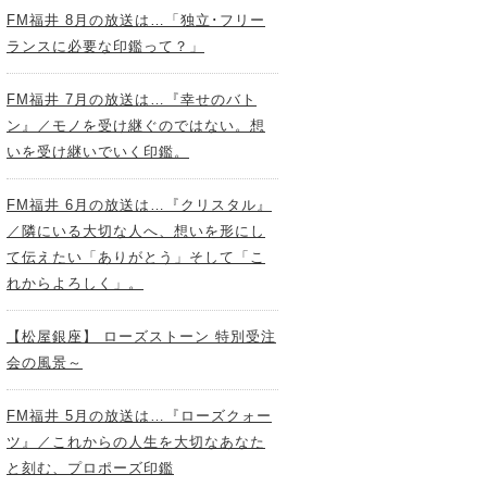
FM福井 8月の放送は…「独立･フリー
ランスに必要な印鑑って？」
FM福井 7月の放送は…『幸せのバト
ン』／モノを受け継ぐのではない。想
いを受け継いでいく印鑑。
FM福井 6月の放送は…『クリスタル』
／隣にいる大切な人へ、想いを形にし
て伝えたい「ありがとう」そして「こ
れからよろしく」。
【松屋銀座】 ローズストーン 特別受注
会の風景～
FM福井 5月の放送は…『ローズクォー
ツ』／これからの人生を大切なあなた
と刻む、プロポーズ印鑑