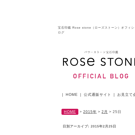
宝石印鑑 Rose stone（ローズストーン）オフィ
ログ
|
HOME
|
公式通販サイト
|
お見立て
HOME
>
2015年
>
2月
>
25日
日別アーカイブ:
2015年2月25日