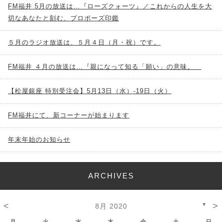
FM福井 5月の放送は…『ローズクォーツ』／これからの人生を大
切なあなたと刻む、プロポーズ印鑑
５月のラジオ放送は、５月４日（月・祝）です。
FM福井 ４月の放送は…『親になって知る「願い」の意味。
【松屋銀座 特別受注会】5月13日（水）-19日（火）
FM福井にて、新コーナーが始まります
年末年始のお知らせ
ARCHIVES
<
>
▼
8月 2020