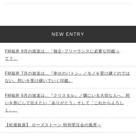
NEW ENTRY
FM福井 8月の放送は…「独立･フリーランスに必要な印鑑っ
て？」
FM福井 7月の放送は…『幸せのバトン』／モノを受け継ぐのでは
ない。想いを受け継いでいく印鑑。
FM福井 6月の放送は…『クリスタル』／隣にいる大切な人へ、想
いを形にして伝えたい「ありがとう」そして「これからよろし
く」。
【松屋銀座】 ローズストーン 特別受注会の風景～