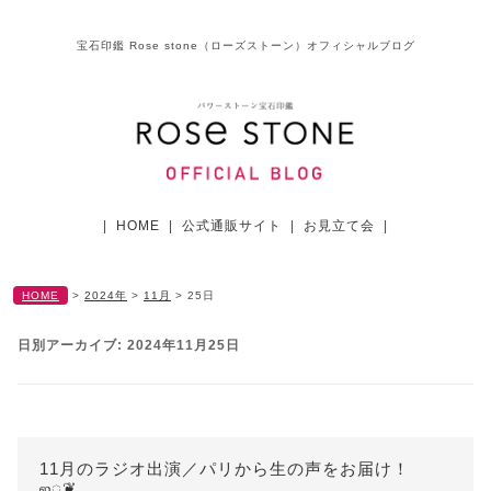
宝石印鑑 Rose stone（ローズストーン）オフィシャルブログ
|
HOME
|
公式通販サイト
|
お見立て会
|
HOME
>
2024年
>
11月
>
25日
日別アーカイブ:
2024年11月25日
11月のラジオ出演／パリから生の声をお届け！
ஐೄ❦