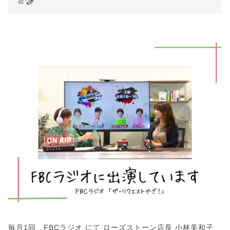
毎月1回、FBCラジオ にて ローズストーン店長 小林美和子