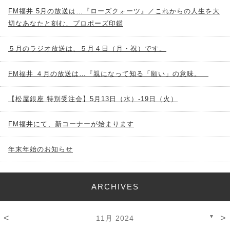
FM福井 5月の放送は…『ローズクォーツ』／これからの人生を大
切なあなたと刻む、プロポーズ印鑑
５月のラジオ放送は、５月４日（月・祝）です。
FM福井 ４月の放送は…『親になって知る「願い」の意味。
【松屋銀座 特別受注会】5月13日（水）-19日（火）
FM福井にて、新コーナーが始まります
年末年始のお知らせ
ARCHIVES
<
>
▼
11月 2024