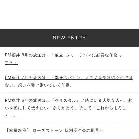
NEW ENTRY
FM福井 8月の放送は…「独立･フリーランスに必要な印鑑っ
て？」
FM福井 7月の放送は…『幸せのバトン』／モノを受け継ぐのでは
ない。想いを受け継いでいく印鑑。
FM福井 6月の放送は…『クリスタル』／隣にいる大切な人へ、想
いを形にして伝えたい「ありがとう」そして「これからよろし
く」。
【松屋銀座】 ローズストーン 特別受注会の風景～