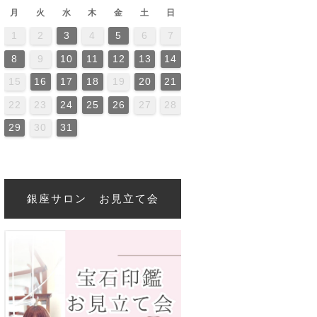
月
火
水
木
金
土
日
1
2
3
4
5
6
7
2
4
0
2
4
4
0
3
3
2
0
3
4
2
4
0
4
0
2
0
3
4
2
2
3
4
0
2
0
3
3
2
4
0
2
3
4
4
0
3
3
2
4
0
2
2
0
3
4
2
4
0
0
3
4
2
0
3
4
0
2
0
3
4
2
2
3
4
0
2
0
3
4
0
3
2
4
0
2
4
2
4
0
3
3
2
0
3
2
4
0
0
3
4
2
0
3
2
3
4
0
2
0
3
3
2
4
0
2
8
9
10
11
12
13
14
6
9
1
7
9
5
1
6
1
7
0
8
0
6
6
9
5
7
0
5
8
1
6
9
1
7
8
1
7
9
5
7
0
6
8
1
6
9
9
5
8
0
6
8
1
7
9
5
7
0
0
6
9
1
7
9
5
8
0
6
8
1
1
7
0
5
8
0
6
9
1
7
9
5
6
9
5
7
0
5
8
1
6
9
1
7
7
0
6
8
1
6
9
5
7
0
5
8
8
1
7
9
5
7
0
6
8
1
6
9
9
5
8
0
6
8
1
7
9
5
7
0
1
7
0
5
8
6
9
1
7
9
5
5
8
1
6
9
1
7
0
5
8
0
6
6
9
5
7
0
5
8
6
9
1
7
7
0
6
8
1
6
9
5
7
0
5
8
9
5
8
0
6
8
1
7
9
5
7
0
0
6
9
1
7
9
5
8
15
16
17
18
19
20
21
3
6
8
4
6
2
8
3
8
4
7
5
7
3
3
6
2
4
7
2
5
8
3
6
8
4
5
8
4
6
2
4
7
3
5
8
3
6
6
2
5
7
3
5
8
4
6
2
4
7
7
3
6
8
4
6
2
5
7
3
5
8
8
4
7
2
5
7
3
6
8
4
6
2
3
6
2
4
7
2
5
8
3
6
8
4
4
7
3
5
8
3
6
2
4
7
2
5
5
8
4
6
2
4
7
3
5
8
3
6
6
2
5
7
3
5
8
4
6
2
4
7
8
4
7
2
5
3
6
8
4
6
2
2
5
8
3
6
8
4
7
2
5
7
3
3
6
2
4
7
2
5
3
6
8
4
4
7
3
5
8
3
6
2
4
7
2
5
6
2
5
7
3
5
8
4
6
2
4
7
7
3
6
8
4
6
2
5
22
23
24
25
26
27
28
0
1
9
0
1
0
9
9
0
1
1
9
0
0
9
0
1
9
0
1
9
0
1
9
0
1
9
9
9
0
1
0
0
9
9
1
9
0
0
9
0
1
9
1
9
0
1
9
0
1
9
0
9
9
0
1
0
0
9
9
9
0
1
9
0
1
9
29
30
31
銀座サロン お見立て会