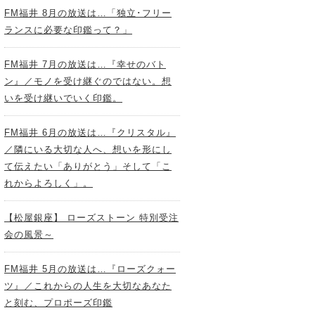
FM福井 8月の放送は…「独立･フリー
ランスに必要な印鑑って？」
FM福井 7月の放送は…『幸せのバト
ン』／モノを受け継ぐのではない。想
いを受け継いでいく印鑑。
FM福井 6月の放送は…『クリスタル』
／隣にいる大切な人へ、想いを形にし
て伝えたい「ありがとう」そして「こ
れからよろしく」。
【松屋銀座】 ローズストーン 特別受注
会の風景～
FM福井 5月の放送は…『ローズクォー
ツ』／これからの人生を大切なあなた
と刻む、プロポーズ印鑑