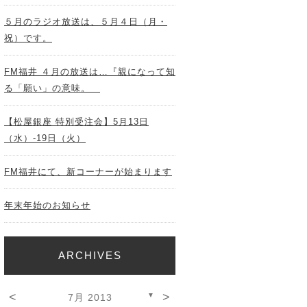
５月のラジオ放送は、５月４日（月・
祝）です。
FM福井 ４月の放送は…『親になって知
る「願い」の意味。
【松屋銀座 特別受注会】5月13日
（水）-19日（火）
FM福井にて、新コーナーが始まります
年末年始のお知らせ
ARCHIVES
<
>
▼
7月 2013