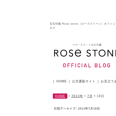
宝石印鑑 Rose stone（ローズストーン）オフィ
ログ
|
HOME
|
公式通販サイト
|
お見立て
HOME
>
2013年
>
7月
>
18日
日別アーカイブ:
2013年7月18日