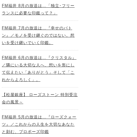
FM福井 8月の放送は…「独立･フリー
ランスに必要な印鑑って？」
FM福井 7月の放送は…『幸せのバト
ン』／モノを受け継ぐのではない。想
いを受け継いでいく印鑑。
FM福井 6月の放送は…『クリスタル』
／隣にいる大切な人へ、想いを形にし
て伝えたい「ありがとう」そして「こ
れからよろしく」。
【松屋銀座】 ローズストーン 特別受注
会の風景～
FM福井 5月の放送は…『ローズクォー
ツ』／これからの人生を大切なあなた
と刻む、プロポーズ印鑑