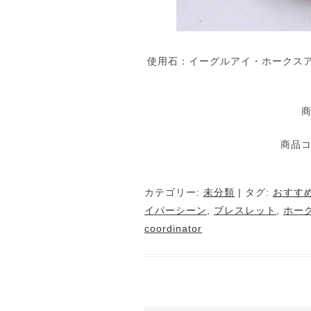
使用石：イーグルアイ・ホークス
商
商品コー
カテゴリー:
未分類
| タグ:
おすす
イパーシーン
,
ブレスレット
,
ホー
coordinator