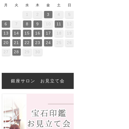
月
火
水
木
金
土
日
1
2
3
4
5
2
4
0
2
4
4
0
3
3
2
0
3
4
2
4
0
4
0
2
0
3
4
2
2
3
4
0
2
0
3
3
2
4
0
2
3
4
4
0
3
3
2
4
0
2
2
0
3
4
2
4
0
0
3
4
2
0
3
4
0
2
0
3
4
2
2
3
4
0
2
0
3
4
0
3
2
4
0
2
4
2
4
0
3
3
2
0
3
4
2
4
0
0
3
4
2
0
3
2
3
4
0
0
3
3
2
4
0
2
6
7
8
9
10
11
12
6
9
1
7
9
5
1
6
1
7
0
8
0
6
6
9
5
7
0
5
8
1
6
9
1
7
8
1
7
9
5
7
0
6
8
1
6
9
9
5
8
0
6
8
1
7
9
5
7
0
0
6
9
1
7
9
5
8
0
6
8
1
1
7
0
5
8
0
6
9
1
7
9
5
6
9
5
7
0
5
8
1
6
9
1
7
7
0
6
8
1
6
9
5
7
0
5
8
8
1
7
9
5
7
0
6
8
1
6
9
9
5
8
0
6
8
1
7
9
5
7
0
1
7
0
5
8
6
9
1
7
9
5
5
8
1
6
9
1
7
0
5
8
0
6
6
9
5
7
0
5
8
1
6
9
1
7
7
0
6
8
1
6
9
5
7
0
5
8
9
5
8
0
6
8
1
7
5
7
0
0
6
9
1
7
9
5
8
13
14
15
16
17
18
19
3
6
8
4
6
2
8
3
8
4
7
5
7
3
3
6
2
4
7
2
5
8
3
6
8
4
5
8
4
6
2
4
7
3
5
8
3
6
6
2
5
7
3
5
8
4
6
2
4
7
7
3
6
8
4
6
2
5
7
3
5
8
8
4
7
2
5
7
3
6
8
4
6
2
3
6
2
4
7
2
5
8
3
6
8
4
4
7
3
5
8
3
6
2
4
7
2
5
5
8
4
6
2
4
7
3
5
8
3
6
6
2
5
7
3
5
8
4
6
2
4
7
8
4
7
2
5
3
6
8
4
6
2
2
5
8
3
6
8
4
7
2
5
7
3
3
6
2
4
7
2
5
8
3
6
8
4
4
7
3
5
8
3
6
2
4
7
2
5
6
2
5
7
3
5
8
4
2
4
7
7
3
6
8
4
6
2
5
20
21
22
23
24
25
26
0
1
9
0
1
0
9
9
0
1
1
9
0
0
9
0
1
9
0
1
9
0
1
9
0
1
9
9
9
0
1
0
0
9
9
1
9
0
0
9
0
1
9
1
9
0
1
9
0
1
9
0
9
9
0
1
0
0
9
9
9
0
1
9
0
1
9
27
28
29
30
銀座サロン お見立て会