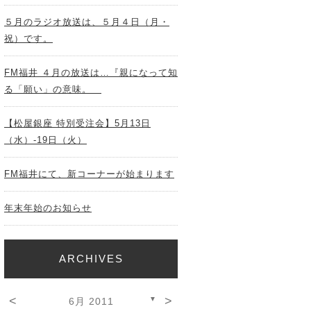
５月のラジオ放送は、５月４日（月・
祝）です。
FM福井 ４月の放送は…『親になって知
る「願い」の意味。
【松屋銀座 特別受注会】5月13日
（水）-19日（火）
FM福井にて、新コーナーが始まります
年末年始のお知らせ
ARCHIVES
<
>
▼
6月 2011