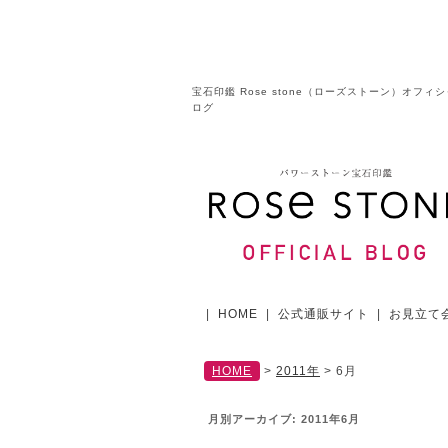
宝石印鑑 Rose stone（ローズストーン）オフィ
ログ
|
HOME
|
公式通販サイト
|
お見立て
HOME
>
2011年
>
6月
月別アーカイブ:
2011年6月