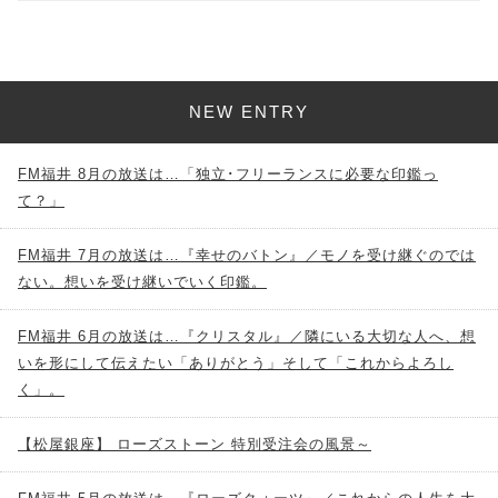
NEW ENTRY
FM福井 8月の放送は…「独立･フリーランスに必要な印鑑っ
て？」
FM福井 7月の放送は…『幸せのバトン』／モノを受け継ぐのでは
ない。想いを受け継いでいく印鑑。
FM福井 6月の放送は…『クリスタル』／隣にいる大切な人へ、想
いを形にして伝えたい「ありがとう」そして「これからよろし
く」。
【松屋銀座】 ローズストーン 特別受注会の風景～