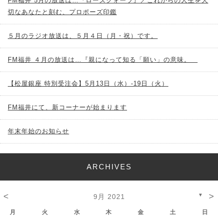
FM福井 5月の放送は…『ローズクォーツ』／これからの人生を大
切なあなたと刻む、プロポーズ印鑑
５月のラジオ放送は、５月４日（月・祝）です。
FM福井 ４月の放送は…『親になって知る「願い」の意味。
【松屋銀座 特別受注会】5月13日（水）-19日（火）
FM福井にて、新コーナーが始まります
年末年始のお知らせ
ARCHIVES
<
>
▼
9月 2021
月
火
水
木
金
土
日