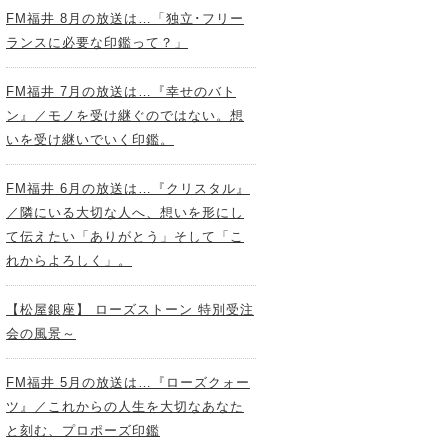
FM福井 8月の放送は…「独立･フリー
ランスに必要な印鑑って？」
FM福井 7月の放送は…『幸せのバト
ン』／モノを受け継ぐのではない。想
いを受け継いでいく印鑑。
FM福井 6月の放送は…『クリスタル』
／隣にいる大切な人へ、想いを形にし
て伝えたい「ありがとう」そして「こ
れからよろしく」。
【松屋銀座】 ローズストーン 特別受注
会の風景～
FM福井 5月の放送は…『ローズクォー
ツ』／これからの人生を大切なあなた
と刻む、プロポーズ印鑑