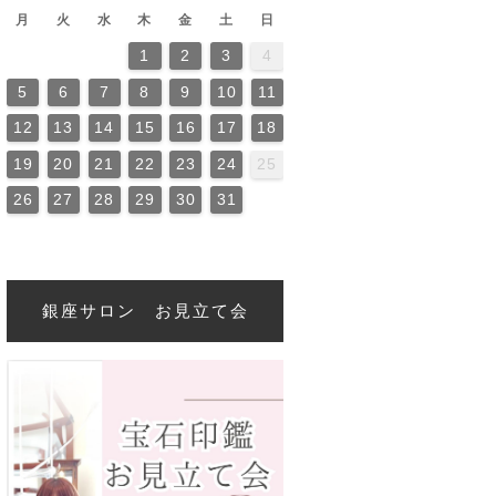
月
火
水
木
金
土
日
1
2
3
4
2
4
0
2
4
4
0
3
3
2
0
3
4
2
4
0
4
0
2
0
3
4
2
2
3
4
0
2
0
3
3
2
4
0
2
3
4
4
0
3
3
2
4
0
2
2
0
3
4
2
4
0
0
3
4
2
0
3
4
0
2
0
3
4
2
2
3
4
0
2
0
3
4
0
3
2
4
0
2
4
2
4
0
3
3
2
0
3
4
2
4
0
0
3
4
2
0
3
2
3
4
0
2
0
3
3
2
4
0
2
5
6
7
8
9
10
11
6
9
1
7
9
5
1
6
1
7
0
8
0
6
6
9
5
7
0
5
8
1
6
9
1
7
8
1
7
9
5
7
0
6
8
1
6
9
9
5
8
0
6
8
1
7
9
5
7
0
0
6
9
1
7
9
5
8
0
6
8
1
1
7
0
5
8
0
6
9
1
7
9
5
6
9
5
7
0
5
8
1
6
9
1
7
7
0
6
8
1
6
9
5
7
0
5
8
8
1
7
9
5
7
0
6
8
1
6
9
9
5
8
0
6
8
1
7
9
5
7
0
1
7
0
5
8
6
9
1
7
9
5
5
8
1
6
9
1
7
0
5
8
0
6
6
9
5
7
0
5
1
6
9
1
7
7
0
6
8
1
6
9
5
7
0
5
8
9
5
8
0
6
8
1
7
9
5
7
0
0
6
9
1
7
9
5
8
12
13
14
15
16
17
18
3
6
8
4
6
2
8
3
8
4
7
5
7
3
3
6
2
4
7
2
5
8
3
6
8
4
5
8
4
6
2
4
7
3
5
8
3
6
6
2
5
7
3
5
8
4
6
2
4
7
7
3
6
8
4
6
2
5
7
3
5
8
8
4
7
2
5
7
3
6
8
4
6
2
3
6
2
4
7
2
5
8
3
6
8
4
4
7
3
5
8
3
6
2
4
7
2
5
5
8
4
6
2
4
7
3
5
8
3
6
6
2
5
7
3
5
8
4
6
2
4
7
8
4
7
2
5
3
6
8
4
6
2
2
5
8
3
6
8
4
7
2
5
7
3
3
6
2
4
7
2
8
3
6
8
4
4
7
3
5
8
3
6
2
4
7
2
5
6
2
5
7
3
5
8
4
6
2
4
7
7
3
6
8
4
6
2
5
19
20
21
22
23
24
25
0
1
9
0
1
0
9
9
0
1
1
9
0
0
9
0
1
9
0
1
9
0
1
9
0
1
9
9
9
0
1
0
0
9
9
1
9
0
0
9
0
1
9
1
9
0
1
9
0
1
9
0
9
9
0
1
0
0
9
9
9
0
1
9
0
1
9
26
27
28
29
30
31
銀座サロン お見立て会