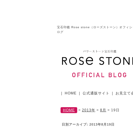
宝石印鑑 Rose stone（ローズストーン）オフィ
ログ
|
HOME
|
公式通販サイト
|
お見立て
HOME
>
2013年
>
8月
>
19日
日別アーカイブ:
2013年8月19日