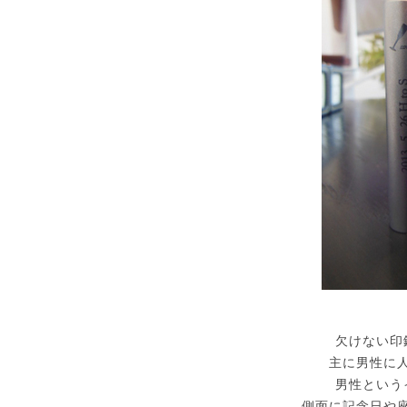
欠けない印
主に男性に
男性という
側面に記念日や