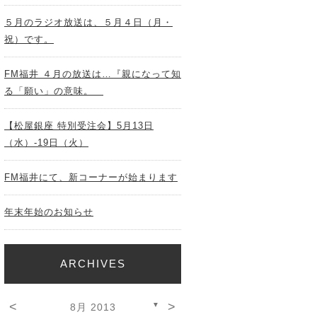
５月のラジオ放送は、５月４日（月・
祝）です。
FM福井 ４月の放送は…『親になって知
る「願い」の意味。
【松屋銀座 特別受注会】5月13日
（水）-19日（火）
FM福井にて、新コーナーが始まります
年末年始のお知らせ
ARCHIVES
<
>
▼
8月 2013