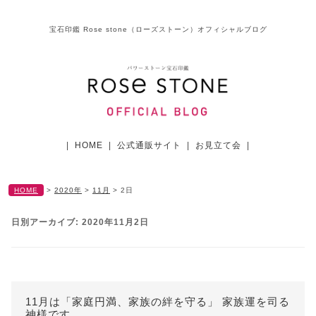
宝石印鑑 Rose stone（ローズストーン）オフィシャルブログ
|
HOME
|
公式通販サイト
|
お見立て会
|
HOME
>
2020年
>
11月
>
2日
日別アーカイブ:
2020年11月2日
11月は「家庭円満、家族の絆を守る」 家族運を司る
神様です。