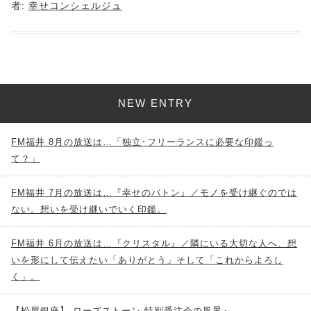
者:
幸せコンシェルジュ
NEW ENTRY
FM福井 8月の放送は…「独立･フリーランスに必要な印鑑っ
て？」
FM福井 7月の放送は…『幸せのバトン』／モノを受け継ぐのでは
ない。想いを受け継いでいく印鑑。
FM福井 6月の放送は…『クリスタル』／隣にいる大切な人へ、想
いを形にして伝えたい「ありがとう」そして「これからよろし
く」。
【松屋銀座】 ローズストーン 特別受注会の風景～