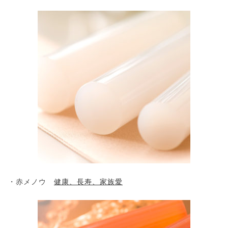
・赤メノウ
健康、長寿、
家族愛