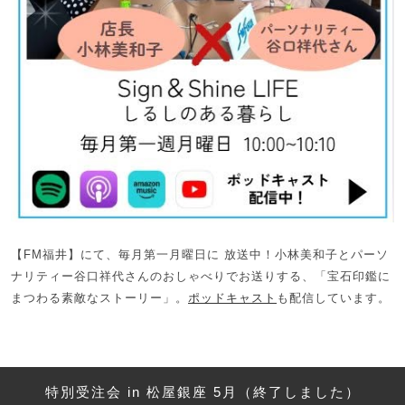
【FM福井】にて、毎月第一月曜日に 放送中！小林美和子とパーソ
ナリティー谷口祥代さんのおしゃべりでお送りする、「宝石印鑑に
まつわる素敵なストーリー」。
ポッドキャスト
も配信しています。
特別受注会 in 松屋銀座 5月（終了しました）