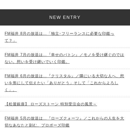
NEW ENTRY
FM福井 8月の放送は…「独立･フリーランスに必要な印鑑っ
て？」
FM福井 7月の放送は…『幸せのバトン』／モノを受け継ぐのでは
ない。想いを受け継いでいく印鑑。
FM福井 6月の放送は…『クリスタル』／隣にいる大切な人へ、想
いを形にして伝えたい「ありがとう」そして「これからよろし
く」。
【松屋銀座】 ローズストーン 特別受注会の風景～
FM福井 5月の放送は…『ローズクォーツ』／これからの人生を大
切なあなたと刻む、プロポーズ印鑑