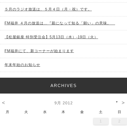
５月のラジオ放送は、５月４日（月・祝）です。
FM福井 ４月の放送は…『親になって知る「願い」の意味。
【松屋銀座 特別受注会】5月13日（水）-19日（火）
FM福井にて、新コーナーが始まります
年末年始のお知らせ
ARCHIVES
<
>
▼
9月 2012
月
火
水
木
金
土
日
1
2