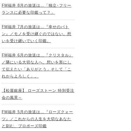
FM福井 8月の放送は…「独立･フリー
ランスに必要な印鑑って？」
FM福井 7月の放送は…『幸せのバト
ン』／モノを受け継ぐのではない。想
いを受け継いでいく印鑑。
FM福井 6月の放送は…『クリスタル』
／隣にいる大切な人へ、想いを形にし
て伝えたい「ありがとう」そして「こ
れからよろしく」。
【松屋銀座】 ローズストーン 特別受注
会の風景～
FM福井 5月の放送は…『ローズクォー
ツ』／これからの人生を大切なあなた
と刻む、プロポーズ印鑑