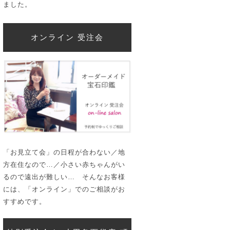
ました。
オンライン 受注会
「お見立て会」の日程が合わない／地
方在住なので…／小さい赤ちゃんがい
るので遠出が難しい… そんなお客様
には、「オンライン」でのご相談がお
すすめです。