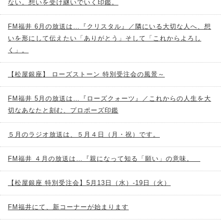
ない。想いを受け継いでいく印鑑。
FM福井 6月の放送は…『クリスタル』／隣にいる大切な人へ、想
いを形にして伝えたい「ありがとう」そして「これからよろし
く」。
【松屋銀座】 ローズストーン 特別受注会の風景～
FM福井 5月の放送は…『ローズクォーツ』／これからの人生を大
切なあなたと刻む、プロポーズ印鑑
５月のラジオ放送は、５月４日（月・祝）です。
FM福井 ４月の放送は…『親になって知る「願い」の意味。
【松屋銀座 特別受注会】5月13日（水）-19日（火）
FM福井にて、新コーナーが始まります