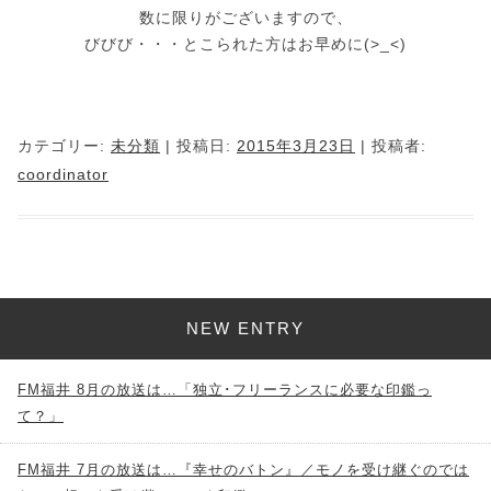
数に限りがございますので、
びびび・・・とこられた方はお早めに(>_<)
カテゴリー:
未分類
| 投稿日:
2015年3月23日
|
投稿者:
coordinator
NEW ENTRY
FM福井 8月の放送は…「独立･フリーランスに必要な印鑑っ
て？」
FM福井 7月の放送は…『幸せのバトン』／モノを受け継ぐのでは