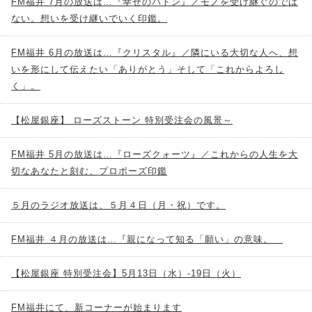
FM福井 7月の放送は…『幸せのバトン』／モノを受け継ぐのでは
ない。想いを受け継いでいく印鑑。
FM福井 6月の放送は…『クリスタル』／隣にいる大切な人へ、想
いを形にして伝えたい「ありがとう」そして「これからよろし
く」。
【松屋銀座】 ローズストーン 特別受注会の風景～
FM福井 5月の放送は…『ローズクォーツ』／これからの人生を大
切なあなたと刻む、プロポーズ印鑑
５月のラジオ放送は、５月４日（月・祝）です。
FM福井 ４月の放送は…『親になって知る「願い」の意味。
【松屋銀座 特別受注会】5月13日（水）-19日（火）
FM福井にて、新コーナーが始まります