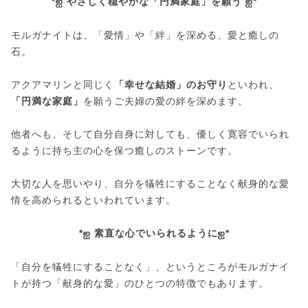
*ஐ やさしく穏やかな「円満家庭」を願う ஐ*
モルガナイトは、「愛情」や「絆」を深める、愛と癒しの
石。
アクアマリンと同じく
「幸せな結婚」のお守り
といわれ、
「円満な家庭」
を願うご夫婦の愛の絆を深めます。
他者へも、そして自分自身に対しても、優しく寛容でいられ
るように持ち主の心を保つ癒しのストーンです。
大切な人を思いやり、自分を犠牲にすることなく献身的な愛
情を高められるといわれています。
*ஐ 素直な心でいられるようにஐ*
「自分を犠牲にすることなく」、というところがモルガナイ
トが持つ「献身的な愛」のひとつの特徴でもあります。