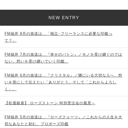
NEW ENTRY
FM福井 8月の放送は…「独立･フリーランスに必要な印鑑っ
て？」
FM福井 7月の放送は…『幸せのバトン』／モノを受け継ぐのでは
ない。想いを受け継いでいく印鑑。
FM福井 6月の放送は…『クリスタル』／隣にいる大切な人へ、想
いを形にして伝えたい「ありがとう」そして「これからよろし
く」。
【松屋銀座】 ローズストーン 特別受注会の風景～
FM福井 5月の放送は…『ローズクォーツ』／これからの人生を大
切なあなたと刻む、プロポーズ印鑑