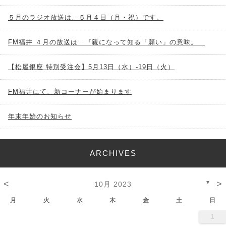
５月のラジオ放送は、５月４日（月・祝）です。
FM福井 ４月の放送は…『親になって知る「願い」の意味。
【松屋銀座 特別受注会】5月13日（水）-19日（火）
FM福井にて、新コーナーが始まります
年末年始のお知らせ
ARCHIVES
<
>
▼
10月 2023
月
火
水
木
金
土
日
1