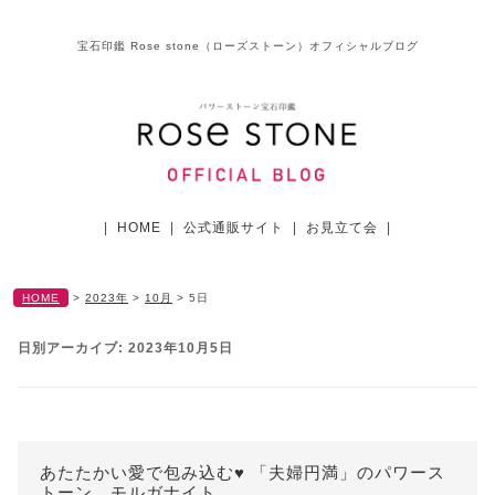
宝石印鑑 Rose stone（ローズストーン）オフィシャルブログ
|
HOME
|
公式通販サイト
|
お見立て会
|
HOME
>
2023年
>
10月
>
5日
日別アーカイブ:
2023年10月5日
あたたかい愛で包み込む♥ 「夫婦円満」のパワース
トーン、モルガナイト。