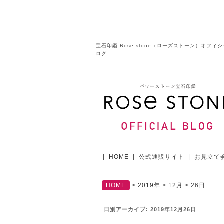
宝石印鑑 Rose stone（ローズストーン）オフィ
ログ
|
HOME
|
公式通販サイト
|
お見立て
HOME
>
2019年
>
12月
>
26日
日別アーカイブ:
2019年12月26日