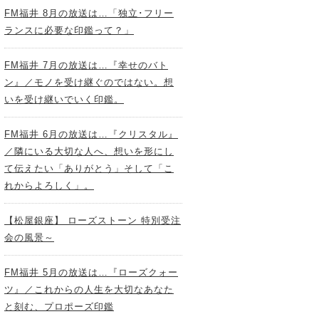
FM福井 8月の放送は…「独立･フリー
ランスに必要な印鑑って？」
FM福井 7月の放送は…『幸せのバト
ン』／モノを受け継ぐのではない。想
いを受け継いでいく印鑑。
FM福井 6月の放送は…『クリスタル』
／隣にいる大切な人へ、想いを形にし
て伝えたい「ありがとう」そして「こ
れからよろしく」。
【松屋銀座】 ローズストーン 特別受注
会の風景～
FM福井 5月の放送は…『ローズクォー
ツ』／これからの人生を大切なあなた
と刻む、プロポーズ印鑑