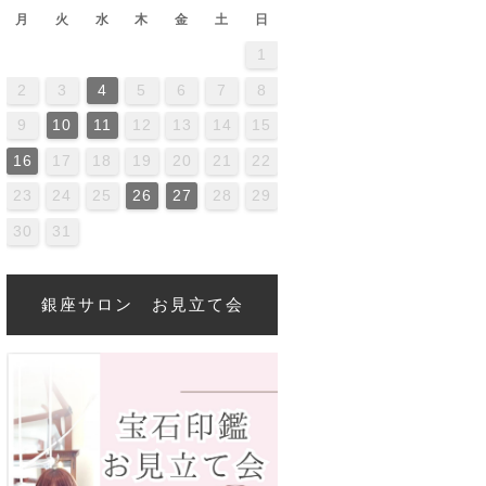
月
火
水
木
金
土
日
1
2
4
0
2
4
4
0
3
3
2
0
3
4
2
4
0
4
0
2
0
3
4
2
2
3
4
0
2
0
3
3
2
4
0
2
3
4
4
0
3
3
2
4
0
2
2
0
3
4
2
4
0
0
3
4
2
0
3
4
0
2
0
3
4
2
2
3
4
0
2
0
3
4
0
3
2
4
0
2
4
2
4
0
3
3
2
0
3
4
2
4
0
0
3
4
2
0
3
2
3
4
0
2
0
3
3
2
4
0
2
2
3
4
5
6
7
8
6
9
1
7
9
5
1
6
1
7
0
8
0
6
6
9
5
7
0
5
8
1
6
9
1
7
8
1
7
9
5
7
0
6
8
1
6
9
9
5
8
0
6
8
1
7
9
5
7
0
0
6
9
1
7
9
5
8
0
6
8
1
1
7
0
5
8
0
6
9
1
7
9
5
6
9
7
0
5
8
1
6
9
1
7
7
0
6
8
1
6
9
5
7
0
5
8
8
1
7
9
5
7
0
6
8
1
6
9
9
5
8
0
6
8
1
7
9
5
7
0
1
7
0
5
8
6
9
1
7
9
5
5
8
1
6
9
1
7
0
5
8
0
6
6
9
5
7
0
5
8
1
6
9
1
7
7
0
6
8
1
6
9
5
7
0
5
8
9
5
8
0
6
8
1
7
9
5
7
0
0
6
9
1
7
9
5
8
9
10
11
12
13
14
15
3
6
8
4
6
2
8
3
8
4
7
5
7
3
3
6
2
4
7
2
5
8
3
6
8
4
5
8
4
6
2
4
7
3
5
8
3
6
6
2
5
7
3
5
8
4
6
2
4
7
7
3
6
8
4
6
2
5
7
3
5
8
8
4
7
2
5
7
3
6
8
4
6
2
3
6
4
7
2
5
8
3
6
8
4
4
7
3
5
8
3
6
2
4
7
2
5
5
8
4
6
2
4
7
3
5
8
3
6
6
2
5
7
3
5
8
4
6
2
4
7
8
4
7
2
5
3
6
8
4
6
2
2
5
8
3
6
8
4
7
2
5
7
3
3
6
2
4
7
2
5
8
3
6
8
4
4
7
3
5
8
3
6
2
4
7
2
5
6
2
5
7
3
5
8
4
6
2
4
7
7
3
6
8
4
6
2
5
16
17
18
19
20
21
22
0
1
9
0
1
0
9
9
0
1
1
9
0
0
9
0
1
9
0
1
9
0
1
9
0
1
9
9
0
1
0
0
9
9
1
9
0
0
9
0
1
9
1
9
0
1
9
0
1
9
0
9
9
0
1
0
0
9
9
9
0
1
9
0
1
9
23
24
25
26
27
28
29
30
31
銀座サロン お見立て会