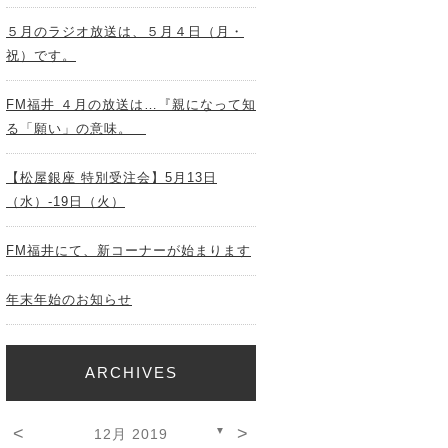
５月のラジオ放送は、５月４日（月・
祝）です。
FM福井 ４月の放送は…『親になって知
る「願い」の意味。
【松屋銀座 特別受注会】5月13日
（水）-19日（火）
FM福井にて、新コーナーが始まります
年末年始のお知らせ
ARCHIVES
<
>
▼
12月 2019