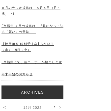
５月のラジオ放送は、５月４日（月・
祝）です。
FM福井 ４月の放送は…『親になって知
る「願い」の意味。
【松屋銀座 特別受注会】5月13日
（水）-19日（火）
FM福井にて、新コーナーが始まります
年末年始のお知らせ
ARCHIVES
<
>
▼
12月 2022