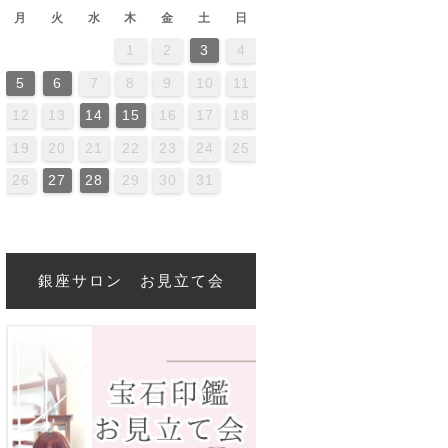
月
火
水
木
金
土
日
1
2
3
4
2
4
0
2
4
4
0
3
3
2
0
3
4
2
4
0
4
0
2
0
3
4
2
2
3
4
0
2
0
3
3
2
4
0
2
3
4
4
0
3
3
2
4
0
2
2
0
3
4
2
4
0
0
3
4
2
0
3
4
0
2
0
3
4
2
2
3
4
0
2
0
3
4
0
3
2
4
0
2
4
2
4
0
3
3
2
0
3
4
2
4
0
0
3
4
2
0
3
2
3
4
0
2
0
3
3
2
4
0
2
5
6
7
8
9
10
11
6
9
1
7
9
5
1
6
1
7
0
8
0
6
6
9
5
7
0
5
8
1
6
9
1
7
8
1
7
9
5
7
0
6
8
1
6
9
9
5
0
6
8
1
7
9
5
7
0
0
6
9
1
7
9
5
8
0
6
8
1
1
7
0
5
8
0
6
9
1
7
9
5
6
9
5
7
0
5
8
1
6
9
1
7
7
0
6
8
1
6
9
5
7
0
5
8
8
1
7
9
5
7
0
6
8
1
6
9
9
5
8
0
6
8
1
7
9
5
7
0
1
7
0
5
8
6
9
1
7
9
5
5
8
1
6
9
1
7
0
5
8
0
6
6
9
5
7
0
5
8
1
6
9
1
7
7
0
6
8
1
6
9
5
7
0
5
8
9
5
8
0
6
8
1
7
9
5
7
0
0
6
9
1
7
9
5
8
12
13
14
15
16
17
18
3
6
8
4
6
2
8
3
8
4
7
5
7
3
3
6
2
4
7
2
5
8
3
6
8
4
5
8
4
6
2
4
7
3
5
8
3
6
6
2
7
3
5
8
4
6
2
4
7
7
3
6
8
4
6
2
5
7
3
5
8
8
4
7
2
5
7
3
6
8
4
6
2
3
6
2
4
7
2
5
8
3
6
8
4
4
7
3
5
8
3
6
2
4
7
2
5
5
8
4
6
2
4
7
3
5
8
3
6
6
2
5
7
3
5
8
4
6
2
4
7
8
4
7
2
5
3
6
8
4
6
2
2
5
8
3
6
8
4
7
2
5
7
3
3
6
2
4
7
2
5
8
3
6
8
4
4
7
3
5
8
3
6
2
4
7
2
5
6
2
5
7
3
5
8
4
6
2
4
7
7
3
6
8
4
6
2
5
19
20
21
22
23
24
25
0
1
9
0
1
0
9
9
0
1
1
9
0
0
9
0
1
9
0
1
9
0
1
9
0
1
9
9
9
0
1
0
0
9
9
1
9
0
0
9
0
1
9
1
9
0
1
9
0
1
9
0
9
9
0
1
0
0
9
9
9
0
1
9
0
1
9
26
27
28
29
30
31
銀座サロン お見立て会