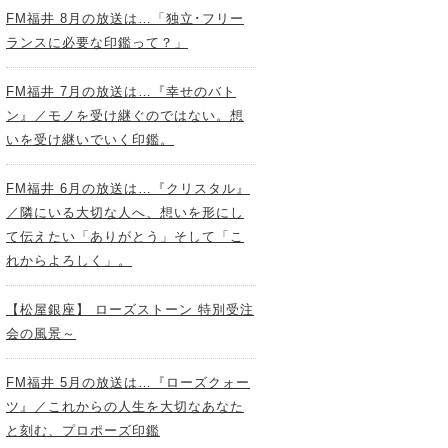
FM福井 8月の放送は…「独立･フリー
ランスに必要な印鑑って？」
FM福井 7月の放送は…『幸せのバト
ン』／モノを受け継ぐのではない。想
いを受け継いでいく印鑑。
FM福井 6月の放送は…『クリスタル』
／隣にいる大切な人へ、想いを形にし
て伝えたい「ありがとう」そして「こ
れからよろしく」。
【松屋銀座】 ローズストーン 特別受注
会の風景～
FM福井 5月の放送は…『ローズクォー
ツ』／これからの人生を大切なあなた
と刻む、プロポーズ印鑑