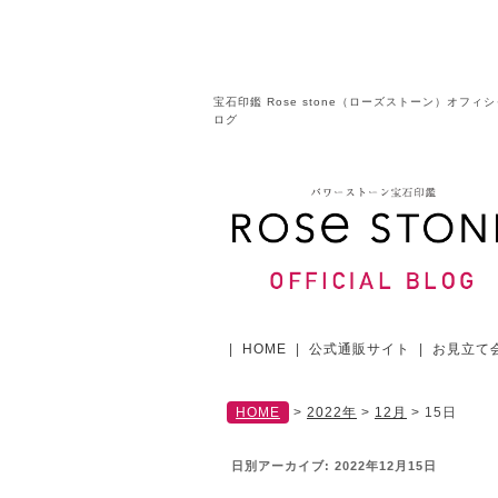
宝石印鑑 Rose stone（ローズストーン）オフィ
ログ
|
HOME
|
公式通販サイト
|
お見立て
HOME
>
2022年
>
12月
>
15日
日別アーカイブ:
2022年12月15日