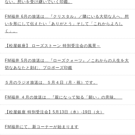
ない。想いを受け継いでいく印鑑。
FM福井 6月の放送は…『クリスタル』／隣にいる大切な人へ、想
いを形にして伝えたい「ありがとう」そして「これからよろし
く」。
【松屋銀座】 ローズストーン 特別受注会の風景～
FM福井 5月の放送は…『ローズクォーツ』／これからの人生を大
切なあなたと刻む、プロポーズ印鑑
５月のラジオ放送は、５月４日（月・祝）です。
FM福井 ４月の放送は…『親になって知る「願い」の意味。
【松屋銀座 特別受注会】5月13日（水）-19日（火）
FM福井にて、新コーナーが始まります