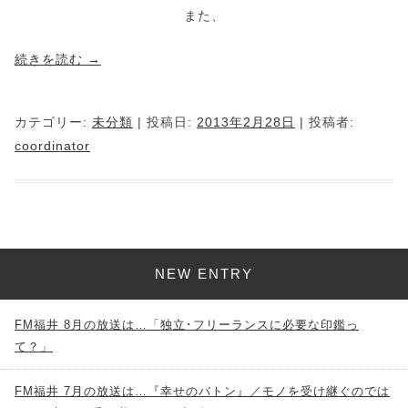
また、
続きを読む
→
カテゴリー:
未分類
| 投稿日:
2013年2月28日
|
投稿者:
coordinator
NEW ENTRY
FM福井 8月の放送は…「独立･フリーランスに必要な印鑑っ
て？」
FM福井 7月の放送は…『幸せのバトン』／モノを受け継ぐのでは