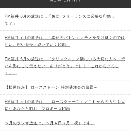
FM福井 8月の放送は…「独立･フリーランスに必要な印鑑っ
て？」
FM福井 7月の放送は…『幸せのバトン』／モノを受け継ぐのでは
ない。想いを受け継いでいく印鑑。
FM福井 6月の放送は…『クリスタル』／隣にいる大切な人へ、想
いを形にして伝えたい「ありがとう」そして「これからよろし
く」。
【松屋銀座】 ローズストーン 特別受注会の風景～
FM福井 5月の放送は…『ローズクォーツ』／これからの人生を大
切なあなたと刻む、プロポーズ印鑑
５月のラジオ放送は、５月４日（月・祝）です。