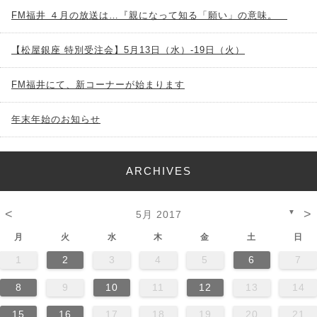
FM福井 ４月の放送は…『親になって知る「願い」の意味。
【松屋銀座 特別受注会】5月13日（水）-19日（火）
FM福井にて、新コーナーが始まります
年末年始のお知らせ
ARCHIVES
<
>
▼
5月 2017
月
火
水
木
金
土
日
1
2
3
4
5
6
7
8
9
10
11
12
13
14
15
16
17
18
19
20
21