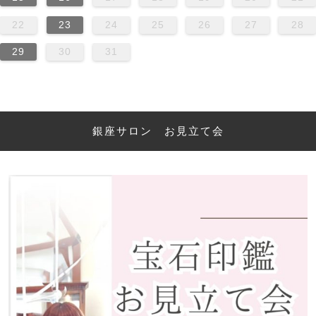
22
23
24
25
26
27
28
29
30
31
銀座サロン お見立て会